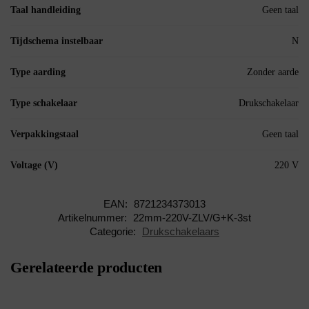
Taal handleiding
Geen taal
Tijdschema instelbaar
N
Type aarding
Zonder aarde
Type schakelaar
Drukschakelaar
Verpakkingstaal
Geen taal
Voltage (V)
220 V
EAN:
8721234373013
Artikelnummer:
22mm-220V-ZLV/G+K-3st
Categorie:
Drukschakelaars
Gerelateerde producten