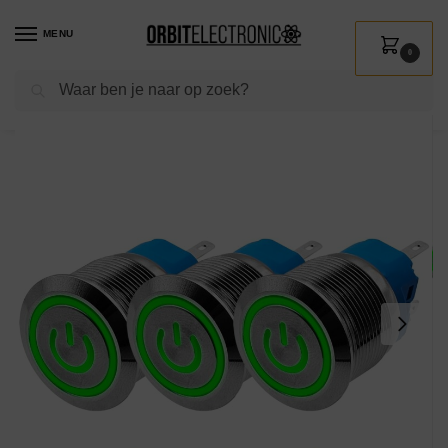
MENU
0
Zoeken
Home
Shop
Installatie
Schakelmateriaal
Drukschakelaars
ProRide Drukschakelaar ON-OFF 220V – 22mm Metaal – Waterdicht – LED Groen – Met Kabels – 3 stuks
/
/
/
/
/