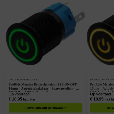
DRUKSCHAKELAARS
DRUKSCHAKELA
ProRide Metalen Drukschakelaar 12V ON-OFF –
ProRide Metale
16mm – Aan/uit schakelaar – Spatwaterdicht –
16mm – Aan/uit 
12V/24V – LED Indicatie Groen
LED Indicatie G
Op voorraad
Op voorraad
€
10,95
€
10,95
Incl. btw
Incl. b
Toevoegen aan winkelwagen
Toev