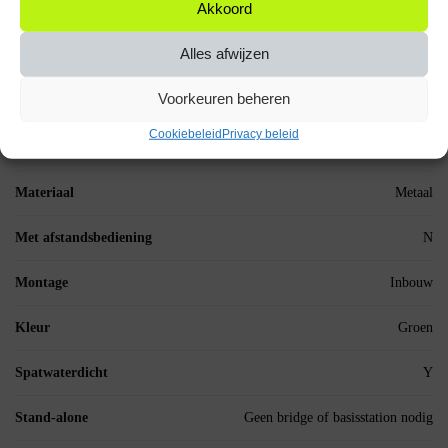
Akkoord
Bediening via mobiele app
N
Alles afwijzen
Diameter (mm)
22 mm
Voorkeuren beheren
Dimmer
N
Cookiebeleid
Privacy beleid
Indicatielampje
Y
Materiaal
Metaal
Met afstandsbediening
N
Montage
Inbouw
Kleur
Groen
Spatwaterdicht
Y
Stand-alone
Geen bridge of basisstation nodig