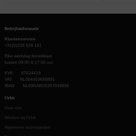
Bedrijfsinformatie
Klantenservice
+31(0)228 528 161
Elke werkdag bereikbaar
tussen 09:00 & 17:00 uur
KVK: 87624419
VAT: NL004453656B91
IBAN: NL69RABO0357049896
Orbit
Over ons
Werken bij Orbit
Algemene voorwaarden