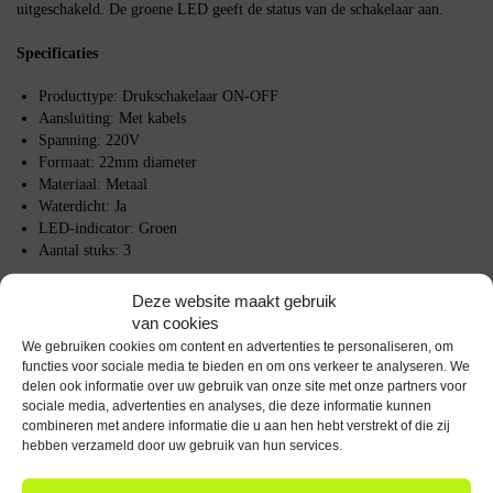
uitgeschakeld. De groene LED geeft de status van de schakelaar aan.
Specificaties
Producttype: Drukschakelaar ON-OFF
Aansluiting: Met kabels
Spanning: 220V
Formaat: 22mm diameter
Materiaal: Metaal
Waterdicht: Ja
LED-indicator: Groen
Aantal stuks: 3
Deze drukschakelaar is geschikt voor het bedienen van elektrische circuits
Deze website maakt gebruik
of apparaten met 220V.
van cookies
We gebruiken cookies om content en advertenties te personaliseren, om
Specificaties
functies voor sociale media te bieden en om ons verkeer te analyseren. We
delen ook informatie over uw gebruik van onze site met onze partners voor
sociale media, advertenties en analyses, die deze informatie kunnen
Verpakkingsinhoud
3x Metalen Drukschakelaar, 3x Aansluitkabel
combineren met andere informatie die u aan hen hebt verstrekt of die zij
hebben verzameld door uw gebruik van hun services.
Analoog of Digitaal
Analoog