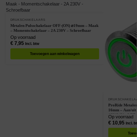
DRUKSCHAKELAARS
Metalen Pulsschakelaar OFF-(ON) ⌀19mm – Maak
– Momentschakelaar – 2A 230V – Schroefbaar
Op voorraad
€
7,95
Incl. btw
Toevoegen aan winkelwagen
DRUKSCHAKELA
ProRide Metale
16mm – Aan/uit 
12V/24V – LED I
Op voorraad
€
10,95
Incl. b
Toev