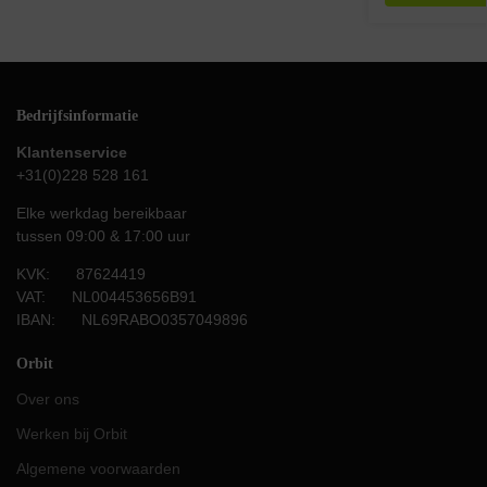
Bedrijfsinformatie
Klantenservice
+31(0)228 528 161
Elke werkdag bereikbaar
tussen 09:00 & 17:00 uur
KVK: 87624419
VAT: NL004453656B91
IBAN: NL69RABO0357049896
Orbit
Over ons
Werken bij Orbit
Algemene voorwaarden