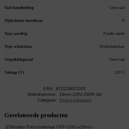
Taal handleiding
Geen taal
Tijdschema instelbaar
N
Type aarding
Zonder aarde
Type schakelaar
Drukschakelaar
Verpakkingstaal
Geen taal
Voltage (V)
220 V
EAN:
8721234372207
Artikelnummer:
19mm-220V-ZW/R-3st
Categorie:
Drukschakelaars
Gerelateerde producten