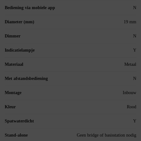
Bediening via mobiele app
N
Diameter (mm)
19 mm
Dimmer
N
Indicatielampje
Y
Materiaal
Metaal
Met afstandsbediening
N
Montage
Inbouw
Kleur
Rood
Spatwaterdicht
Y
Stand-alone
Geen bridge of basisstation nodig