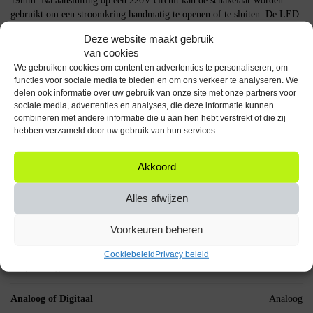
19mm. Na aansluiting op een 220V circuit kan de schakelaar worden
gebruikt om een stroomkring handmatig te openen of te sluiten. De LED
ring licht op wanneer de schakelaar in de ON-stand staat.
Deze website maakt gebruik
van cookies
Specificaties
We gebruiken cookies om content en advertenties te personaliseren, om
functies voor sociale media te bieden en om ons verkeer te analyseren. We
Producttype: Drukschakelaar ON-OFF
delen ook informatie over uw gebruik van onze site met onze partners voor
Aansluiting: 220V
sociale media, advertenties en analyses, die deze informatie kunnen
Formaat: 19mm diameter
combineren met andere informatie die u aan hen hebt verstrekt of die zij
Materiaal: Metaal
hebben verzameld door uw gebruik van hun services.
Waterdicht: Ja
LED ring: Rood
Akkoord
Aantal stuks: 3
Deze drukschakelaar is geschikt voor het handmatig schakelen van 220V
Alles afwijzen
circuits in uiteenlopende toepassingen.
Voorkeuren beheren
Specificaties
Cookiebeleid
Privacy beleid
Verpakkingsinhoud
3x Metalen Drukschakelaar
Analoog of Digitaal
Analoog