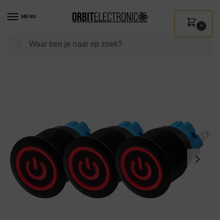
MENU
0
Zoeken
Home
Shop
Installatie
Schakelmateriaal
Drukschakelaars
ProRide Drukschakelaar ON-OFF 220V – 19mm Metaal – Waterdicht – LED Ring Rood – 3 stuks
/
/
/
/
/