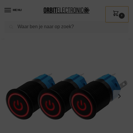
MENU
0
Zoeken
Home
Shop
Installatie
Schakelmateriaal
Drukschakelaars
ProRide Drukschakelaar ON-OFF 220V – 16mm Metaal – Waterdicht – LED Ring Rood – 3 stuks
/
/
/
/
/