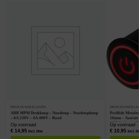
DRUKSCHAKELAARS
DRUKSCHAKELA
ABB MPM Drukknop – Noodstop – Noodstopknop
ProRide Metale
– 6A 230V – 4A 400V – Rood
16mm – Aan/uit 
LED Indicatie R
Op voorraad
Op voorraad
€
14,95
€
10,95
Incl. btw
Incl. b