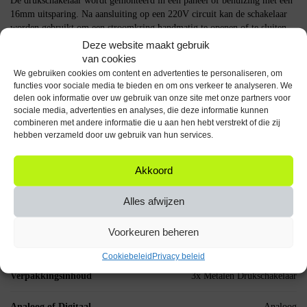
De drukschakelaar wordt gemonteerd in een paneel of behuizing met een
16mm uitsparing. Na aansluiting op een 220V circuit kan de schakelaar
worden gebruikt om een stroomkring handmatig te openen of te sluiten.
De LED ring brandt wanneer de schakelaar is ingeschakeld.
Deze website maakt gebruik
van cookies
Specificaties
We gebruiken cookies om content en advertenties te personaliseren, om
functies voor sociale media te bieden en om ons verkeer te analyseren. We
Producttype: Drukschakelaar ON-OFF
delen ook informatie over uw gebruik van onze site met onze partners voor
Aansluiting: 220V
sociale media, advertenties en analyses, die deze informatie kunnen
combineren met andere informatie die u aan hen hebt verstrekt of die zij
Formaat: 16mm
hebben verzameld door uw gebruik van hun services.
Materiaal: Metaal
Waterdicht: Ja
LED ring: Rood
Akkoord
Aantal stuks: 3
Alles afwijzen
Deze drukschakelaar is geschikt voor het handmatig schakelen van 220V
circuits in diverse toepassingen.
Voorkeuren beheren
Specificaties
Cookiebeleid
Privacy beleid
Verpakkingsinhoud
3x Metalen Drukschakelaar
Analoog of Digitaal
Analoog