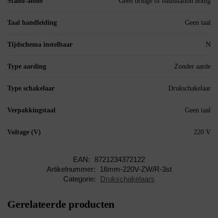
Stand-alone
Geen bridge of basisstation nodig
Taal handleiding
Geen taal
Tijdschema instelbaar
N
Type aarding
Zonder aarde
Type schakelaar
Drukschakelaar
Verpakkingstaal
Geen taal
Voltage (V)
220 V
EAN:
8721234372122
Artikelnummer:
16mm-220V-ZW/R-3st
Categorie:
Drukschakelaars
Gerelateerde producten