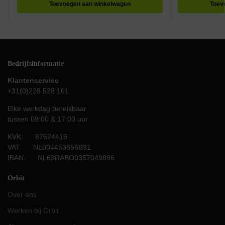
Toevoegen aan winkelwagen
Toev
Bedrijfsinformatie
Klantenservice
+31(0)228 528 161
Elke werkdag bereikbaar
tussen 09:00 & 17:00 uur
KVK: 87624419
VAT: NL004453656B91
IBAN: NL69RABO0357049896
Orbit
Over ons
Werken bij Orbit