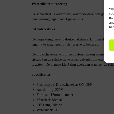
Waterdichte uitvoering
We 
soc
De schakelaar is waterdicht, waardoor deze ook gebruik
uw 
bescherming tegen vocht gewenst is.
ana
heb
Set van 5 stuks
De verpakking bevat 5 drukschakelaars. Dit maakt het m
tegelijk te installeren of als reserve te bewaren.
De drukschakelaar wordt gemonteerd in een opening va
circuit kan de schakelaar worden gebruikt om een appara
te zetten. De blauwe LED ring geeft aan wanneer de scha
Specificaties
Producttype: Drukschakelaar ON-OFF
Aansluiting: 220V
Formaat: 16mm diameter
Materiaal: Metaal
LED ring: Blauw
Waterdicht: Ja