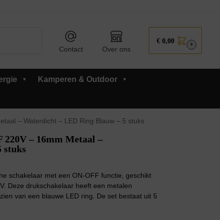
Zoeken
€
0,00
0
Contact
Over ons
ergie
Kamperen & Outdoor
aal – Waterdicht – LED Ring Blauw – 5 stuks
 220V – 16mm Metaal –
 stuks
che schakelaar met een ON-OFF functie, geschikt
V. Deze drukschakelaar heeft een metalen
ien van een blauwe LED ring. De set bestaat uit 5