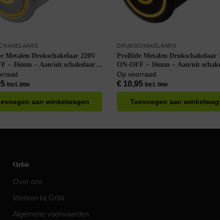
CHAKELAARS
DRUKSCHAKELAARS
e Metalen Drukschakelaar 220V
ProRide Metalen Drukschakelaar
 – 16mm – Aan/uit schakelaar –
ON-OFF – 16mm – Aan/uit schake
terdicht – LED Indicatie Geel
Spatwaterdicht – 12V/24V – LED
orraad
Op voorraad
Indicatie Geel
95
€
10,95
Incl. btw
Incl. btw
evoegen aan winkelwagen
Toevoegen aan winkelwag
Orbit
Over ons
Werken bij Orbit
Algemene voorwaarden