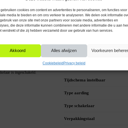
Met afstandsbediening
gebruiken cookies om content en advertenties te personaliseren, om functies voor
iale media te bieden en om ons verkeer te analyseren. We delen ook informatie ov
Montage
t kan worden in omgevingen waar
gebruik van onze site met onze partners voor sociale media, advertenties en
lyses, die deze informatie kunnen combineren met andere informatie die u aan he
Kleur
t verstrekt of die zij hebben verzameld door uw gebruik van hun services.
Spatwaterdicht
ogelijk om meerdere schakelaars
Akkoord
Alles afwijzen
Voorkeuren behere
Stand-alone
n 16mm. Na aansluiting op een 220V
Cookiebeleid
Privacy beleid
at of stroomkring handmatig aan of uit
Taal handleiding
kelaar is ingeschakeld.
Tijdschema instelbaar
Type aarding
Type schakelaar
Verpakkingstaal