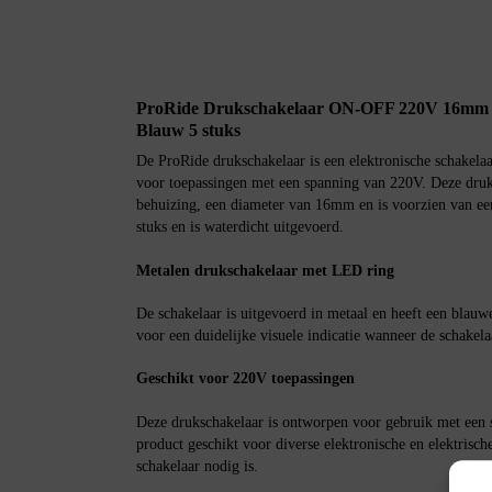
ProRide Drukschakelaar ON-OFF 220V 16mm 
Blauw 5 stuks
De ProRide drukschakelaar is een elektronische schakela
voor toepassingen met een spanning van 220V. Deze druk
behuizing, een diameter van 16mm en is voorzien van een
stuks en is waterdicht uitgevoerd.
Metalen drukschakelaar met LED ring
De schakelaar is uitgevoerd in metaal en heeft een blau
voor een duidelijke visuele indicatie wanneer de schakela
Geschikt voor 220V toepassingen
Deze drukschakelaar is ontworpen voor gebruik met een 
product geschikt voor diverse elektronische en elektris
schakelaar nodig is.