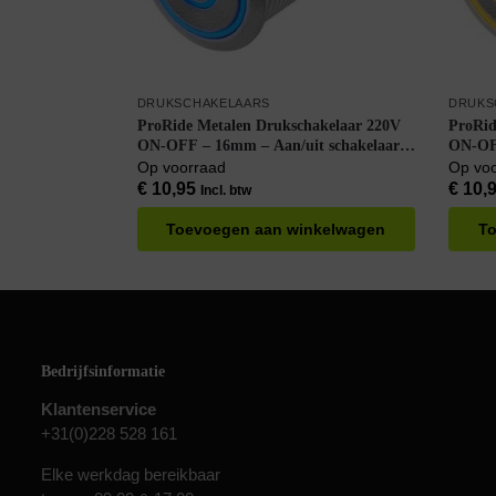
DRUKSCHAKELAARS
DRUKS
ProRide Metalen Drukschakelaar 220V
ProRid
ON-OFF – 16mm – Aan/uit schakelaar –
ON-OFF
Spatwaterdicht – LED Indicatie Blauw
Spatwa
Op voorraad
Op vo
€
10,95
€
10,
Incl. btw
Toevoegen aan winkelwagen
To
Bedrijfsinformatie
Klantenservice
+31(0)228 528 161
Elke werkdag bereikbaar