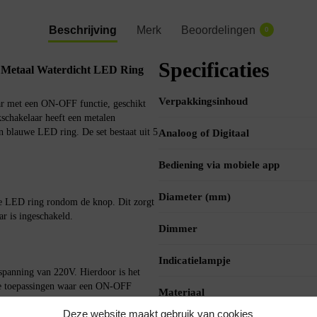
Beschrijving
Merk
Beoordelingen
0
Specificaties
Metaal Waterdicht LED Ring
Verpakkingsinhoud
ar met een ON-OFF functie, geschikt
schakelaar heeft een metalen
 blauwe LED ring. De set bestaat uit 5
Analoog of Digitaal
Bediening via mobiele app
Diameter (mm)
we LED ring rondom de knop. Dit zorgt
ar is ingeschakeld.
Dimmer
Indicatielampje
spanning van 220V. Hierdoor is het
che toepassingen waar een ON-OFF
Materiaal
Deze website maakt gebruik van cookies