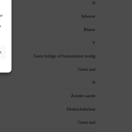
N
er
Inbouw
n
Blauw
Y
n
Geen bridge of basisstation nodig
Geen taal
N
Zonder aarde
Drukschakelaar
Geen taal