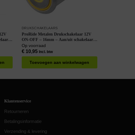
DRUKSCHAKELAARS
 12V
ProRide Metalen Drukschakelaar 12V
laar –
ON-OFF – 16mm – Aan/uit schakelaar –
Spatwaterdicht – 12V/24V – LED
Op voorraad
Indicatie Geel
€
10,95
Incl. btw
en
Toevoegen aan winkelwagen
Klantenservice
Retourneren
Betalingsinformatie
Verzending & levering