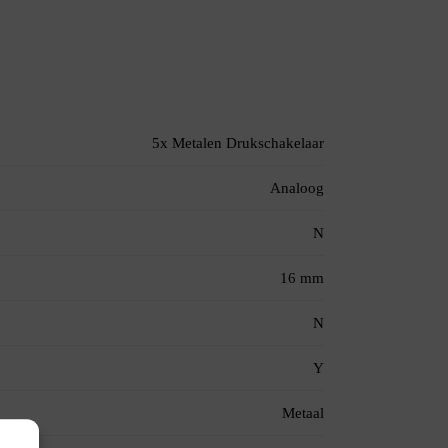
5x Metalen Drukschakelaar
Analoog
N
16 mm
N
Y
Metaal