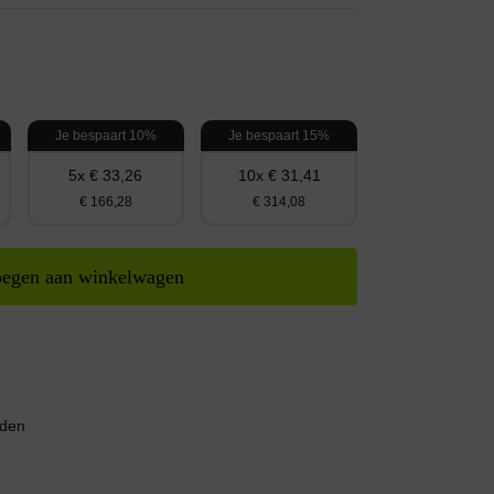
Je bespaart 10%
Je bespaart 15%
5x € 33,26
10x € 31,41
€ 166,28
€ 314,08
egen aan winkelwagen
nden