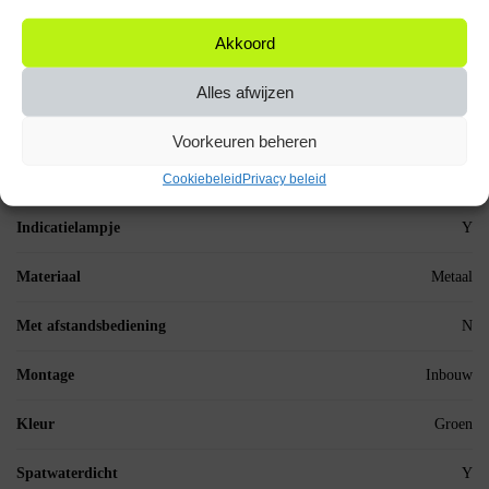
Analoog of Digitaal
Analoog
Akkoord
Bediening via mobiele app
N
Alles afwijzen
Diameter (mm)
19 mm
Voorkeuren beheren
Dimmer
N
Cookiebeleid
Privacy beleid
Indicatielampje
Y
Materiaal
Metaal
Met afstandsbediening
N
Montage
Inbouw
Kleur
Groen
Spatwaterdicht
Y