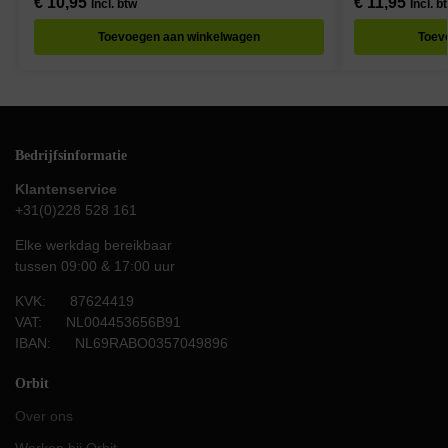
€
10,95
€
11,95
Incl. btw
Incl. b
Toevoegen aan winkelwagen
Toev
Bedrijfsinformatie
Klantenservice
+31(0)228 528 161
Elke werkdag bereikbaar
tussen 09:00 & 17:00 uur
KVK: 87624419
VAT: NL004453656B91
IBAN: NL69RABO0357049896
Orbit
Over ons