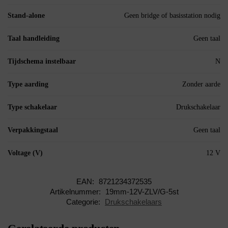
Stand-alone
Geen bridge of basisstation nodig
Taal handleiding
Geen taal
Tijdschema instelbaar
N
Type aarding
Zonder aarde
Type schakelaar
Drukschakelaar
Verpakkingstaal
Geen taal
Voltage (V)
12 V
EAN:
8721234372535
Artikelnummer:
19mm-12V-ZLV/G-5st
Categorie:
Drukschakelaars