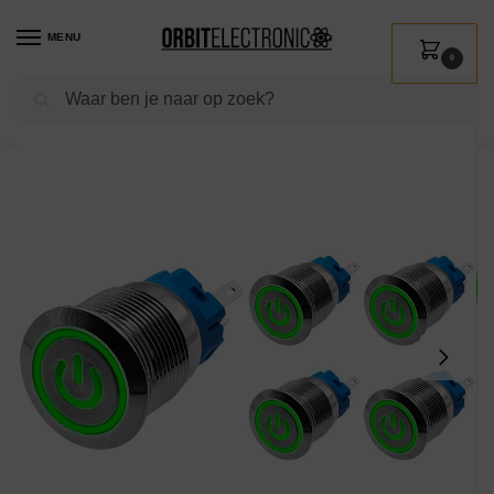
MENU
0
Zoeken
Home
Shop
Installatie
Schakelmateriaal
Drukschakelaars
ProRide Drukschakelaar ON-OFF 12V/24V – 19mm Metaal – Waterdicht – LED Ring Groen – 5 stuks
/
/
/
/
/