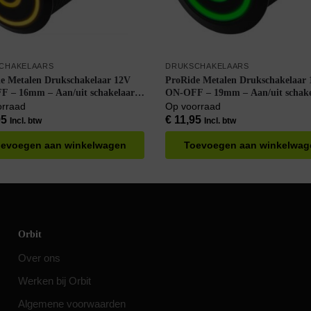
CHAKELAARS
DRUKSCHAKELAARS
e Metalen Drukschakelaar 12V
ProRide Metalen Drukschakelaar
 – 16mm – Aan/uit schakelaar –
ON-OFF – 19mm – Aan/uit schake
terdicht – 12V/24V – LED
Spatwaterdicht – 12V/24V – LED
orraad
Op voorraad
ie Geel
Indicatie Groen
95
€
11,95
Incl. btw
Incl. btw
evoegen aan winkelwagen
Toevoegen aan winkelwag
Orbit
Over ons
Werken bij Orbit
Algemene voorwaarden