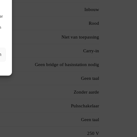
Inbouw
er
Rood
n
Niet van toepassing
Carry-in
n
Geen bridge of basisstation nodig
Geen taal
Zonder aarde
Pulsschakelaar
Geen taal
250 V