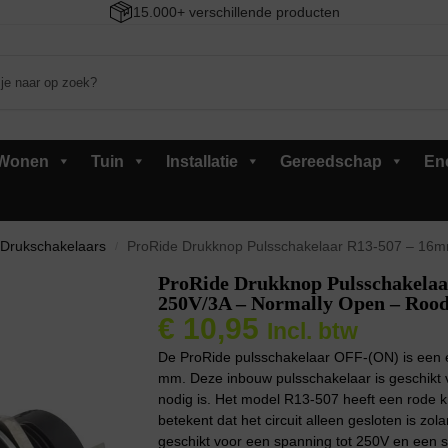
15.000+ verschillende producten
Wonen
Tuin
Installatie
Gereedschap
En
Drukschakelaars
ProRide Drukknop Pulsschakelaar R13-507 – 16mm In
/
ProRide Drukknop Pulsschakela
250V/3A – Normally Open – Rood 
€
10,95
Incl. btw
De ProRide pulsschakelaar OFF-(ON) is een 
mm. Deze inbouw pulsschakelaar is geschikt vo
nodig is. Het model R13-507 heeft een rode k
betekent dat het circuit alleen gesloten is zo
geschikt voor een spanning tot 250V en een s