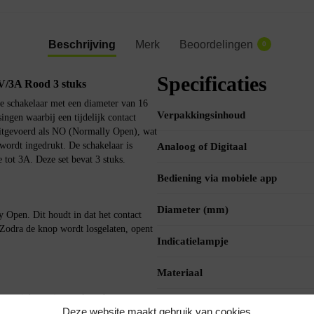
Beschrijving
Merk
Beoordelingen
0
Specificaties
/3A Rood 3 stuks
e schakelaar met een diameter van 16
Verpakkingsinhoud
ngen waarbij een tijdelijk contact
uitgevoerd als NO (Normally Open), wat
 wordt ingedrukt. De schakelaar is
Analoog of Digitaal
 tot 3A. Deze set bevat 3 stuks.
Bediening via mobiele app
Diameter (mm)
 Open. Dit houdt in dat het contact
Zodra de knop wordt losgelaten, opent
Indicatielampje
Materiaal
 voor inbouw in panelen of
Met afstandsbediening
Deze website maakt gebruik van cookies
onische projecten, schakelkasten of