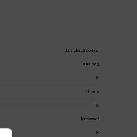
3x Pulsschakelaar
Analoog
N
16 mm
N
Kunststof
N