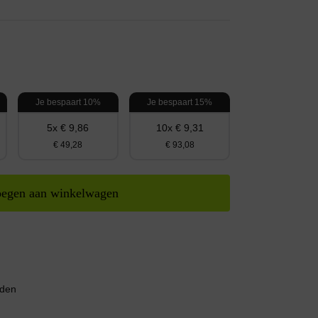
Je bespaart 10%
Je bespaart 15%
5x € 9,86
10x € 9,31
€ 49,28
€ 93,08
egen aan winkelwagen
nden