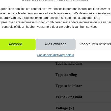
 is.
Montage
gebruiken cookies om content en advertenties te personaliseren, om functies voor
iale media te bieden en om ons verkeer te analyseren. We delen ook informatie ov
gebruik van onze site met onze partners voor sociale media, advertenties en
Kleur
lyses, die deze informatie kunnen combineren met andere informatie die u aan he
le spanning van 250V en een maximale
t verstrekt of die zij hebben verzameld door uw gebruik van hun services.
verse laagspannings- en
Ondersteuning met updates
ies.
Reparatie type
m. Sluit de bedrading aan volgens het
Akkoord
Alles afwijzen
Voorkeuren behere
et contact is alleen gesloten zolang de
Stand-alone
Cookiebeleid
Privacy beleid
Taal handleiding
Type aarding
Type schakelaar
Verpakkingstaal
Voltage (V)