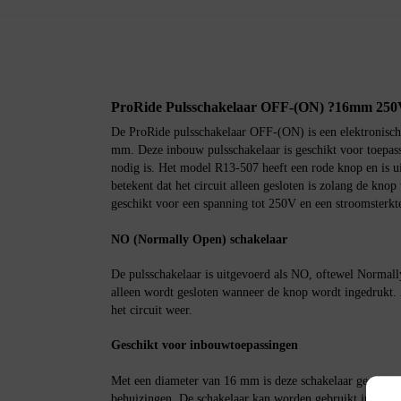
ProRide Pulsschakelaar OFF-(ON) ?16mm 250V
De ProRide pulsschakelaar OFF-(ON) is een elektronisch
mm. Deze inbouw pulsschakelaar is geschikt voor toepassi
nodig is. Het model R13-507 heeft een rode knop en is 
betekent dat het circuit alleen gesloten is zolang de knop
geschikt voor een spanning tot 250V en een stroomsterkte
NO (Normally Open) schakelaar
De pulsschakelaar is uitgevoerd als NO, oftewel Normally
alleen wordt gesloten wanneer de knop wordt ingedrukt. 
het circuit weer.
Geschikt voor inbouwtoepassingen
Met een diameter van 16 mm is deze schakelaar geschikt
behuizingen. De schakelaar kan worden gebruikt in elektr