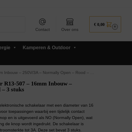
Zoeken
€
0,00
0
Contact
Over ons
ergie
Kamperen & Outdoor
bouw – 250V/3A – Normally Open – Rood – 3 stuks
ar R13-507 – 16mm Inbouw –
– 3 stuks
elektronische schakelaar met een diameter van 16
or toepassingen waarbij een tijdelijk contact
nop en is uitgevoerd als NO (Normally Open), wat
lang de knop wordt ingedrukt. De schakelaar is
troomsterkte tot 3A. Deze set bevat 3 stuks.