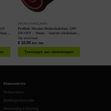
DRUKSCHAKELAARS
 12V
ProRide Metalen Drukschakelaar 220V
laar –
ON-OFF – 16mm – Aan/uit schakelaar –
Spatwaterdicht – LED Indicatie Rood
Op voorraad
€
10,95
Incl. btw
en
Toevoegen aan winkelwagen
Klantenservice
Retourneren
Betalingsinformatie
Verzending & levering