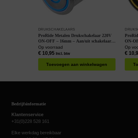
DRUKSCHAKELAARS
DRUKS
ProRide Metalen Drukschakelaar 220V
ProRid
ON-OFF – 16mm – Aan/uit schakelaar –
ON-OFF
Spatwaterdicht – LED Indicatie Blauw
Spatwa
Op voorraad
Op vo
Indicat
€
10,95
€
10,
Incl. btw
Toevoegen aan winkelwagen
To
Bedrijfsinformatie
Klantenservice
+31(0)228 528 161
Elke werkdag bereikbaar