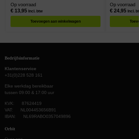
Op voorraad
Op voorraad
€
13,95
€
24,95
Incl. btw
Incl. b
Toevoegen aan winkelwagen
Toev
Bedrijfsinformatie
Klantenservice
+31(0)228 528 161
Elke werkdag bereikbaar
tussen 09:00 & 17:00 uur
KVK: 87624419
VAT: NL004453656B91
IBAN: NL69RABO0357049896
Orbit