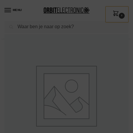
MENU
0
Zoeken
Home
Shop
Installatie
Kabel en snoer
Snoer
Luidsprekersnoer
/
/
/
/
/