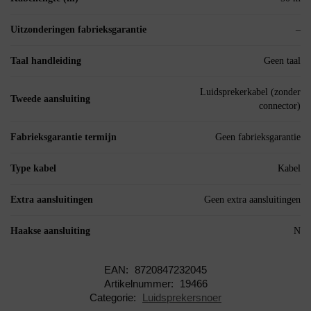
Uitzonderingen fabrieksgarantie
–
Taal handleiding
Geen taal
Luidsprekerkabel (zonder
Tweede aansluiting
connector)
Fabrieksgarantie termijn
Geen fabrieksgarantie
Type kabel
Kabel
Extra aansluitingen
Geen extra aansluitingen
Haakse aansluiting
N
EAN:
8720847232045
Artikelnummer:
19466
Categorie:
Luidsprekersnoer