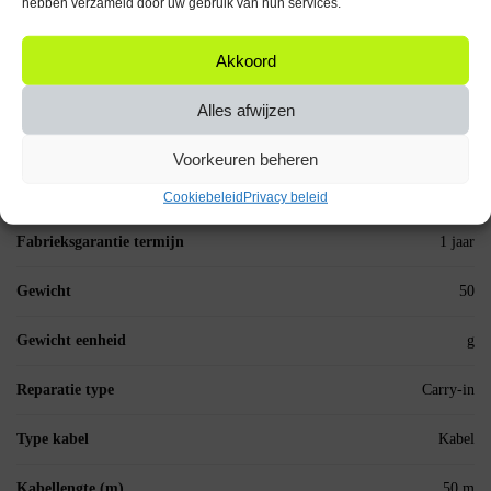
hebben verzameld door uw gebruik van hun services.
Kleur
Rood; Zwart
Akkoord
Aantal artikelen in verpakking
1 stuks
Alles afwijzen
Tweede aansluiting
Zonder connector
Voorkeuren beheren
Aantal stuks in verpakking
1
Cookiebeleid
Privacy beleid
Fabrieksgarantie termijn
1 jaar
Gewicht
50
Gewicht eenheid
g
Reparatie type
Carry-in
Type kabel
Kabel
Kabellengte (m)
50 m