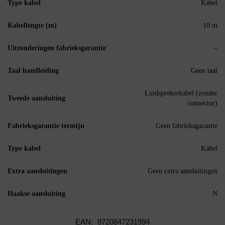
Type kabel
Kabel
Kabellengte (m)
10 m
Uitzonderingen fabrieksgarantie
–
Taal handleiding
Geen taal
Luidsprekerkabel (zonder
Tweede aansluiting
connector)
Fabrieksgarantie termijn
Geen fabrieksgarantie
Type kabel
Kabel
Extra aansluitingen
Geen extra aansluitingen
Haakse aansluiting
N
EAN:
8720847231994