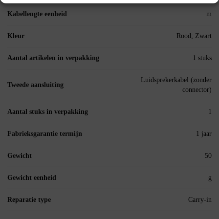
Kabellengte eenheid
m
Kleur
Rood; Zwart
Aantal artikelen in verpakking
1 stuks
Luidsprekerkabel (zonder
Tweede aansluiting
connector)
Aantal stuks in verpakking
1
Fabrieksgarantie termijn
1 jaar
Gewicht
50
Gewicht eenheid
g
Reparatie type
Carry-in