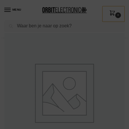
MENU
0
Zoeken
Home
Shop
Installatie
Kabel en snoer
Snoer
Luidsprekersnoer
/
/
/
/
/