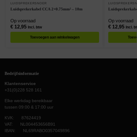
LUIDSPREKERSNOER
LUIDSPREKERS
Luidsprekerkabel CCA 2×0.75mm² – 10m
Luidsprekerkab
Op voorraad
Op voorraad
€
12,95
€
12,95
Incl. btw
Incl. b
Toevoegen aan winkelwagen
Toev
Bedrijfsinformatie
Klantenservice
+31(0)228 528 161
Elke werkdag bereikbaar
tussen 09:00 & 17:00 uur
KVK: 87624419
VAT: NL004453656B91
IBAN: NL69RABO0357049896