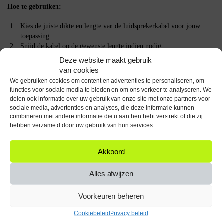
Hoe te gebruiken:
Kies de juiste dikte en lengte van de luidsprekerkabel voor jouw
toepassing.
Snijd de kabel op de gewenste lengte indien nodig.
Verbind de kabel met je luidsprekers en versterker of receiver.
Deze website maakt gebruik
Zorg ervoor dat de aansluitingen stevig en correct zijn voor optimale
van cookies
signaaloverdracht.
We gebruiken cookies om content en advertenties te personaliseren, om
Geniet van de verbeterde geluidskwaliteit van je audio-installatie.
functies voor sociale media te bieden en om ons verkeer te analyseren. We
delen ook informatie over uw gebruik van onze site met onze partners voor
Specificaties
sociale media, advertenties en analyses, die deze informatie kunnen
combineren met andere informatie die u aan hen hebt verstrekt of die zij
hebben verzameld door uw gebruik van hun services.
Ce markering
Zichtbaar
Luidsprekerkabel (zonder
Akkoord
Eerste aansluiting
connector)
Alles afwijzen
Handelsnaam en contact adres van
Goobay – Orbit
fabrikant of importeur in eu
Electronic
Voorkeuren beheren
Cookiebeleid
Privacy beleid
Kabel lengte
10