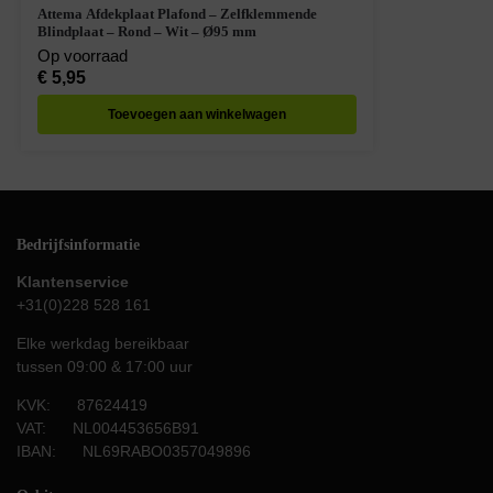
Attema Afdekplaat Plafond – Zelfklemmende
Blindplaat – Rond – Wit – Ø95 mm
Op voorraad
€
5,95
Toevoegen aan winkelwagen
Bedrijfsinformatie
Klantenservice
+31(0)228 528 161
Elke werkdag bereikbaar
tussen 09:00 & 17:00 uur
KVK: 87624419
VAT: NL004453656B91
IBAN: NL69RABO0357049896