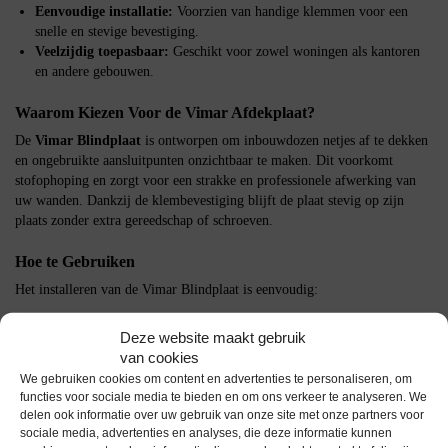
Eenvoudige installatie:
Voorzien van handige klemmen voor een
snelle en stevige bevestiging.
Veelzijdig toepasbaar:
Geschikt voor zowel woningen als kantoren
en andere gebouwen.
Waarom Kiezen Voor de Vimar Afdekplaat?
De
Vimar Blindplaat
is ontworpen om inbouwdozen netjes af te dekken
en ongebruikte aansluitpunten onzichtbaar te maken. Dit voorkomt
stofophoping en zorgt voor een strakke en professionele afwerking van
uw wanden. Dankzij de klembevestiging blijft de plaat stevig op zijn
plaats zonder extra gereedschap of schroeven.
Hoe te Gebruiken
Het installeren van de Vimar Blindplaat is eenvoudig:
Controleer of de inbouwdoos correct is geplaatst en vrij is van
Deze website maakt gebruik
obstakels.
van cookies
Plaats de blindplaat tegen de opening en druk deze stevig vast.
We gebruiken cookies om content en advertenties te personaliseren, om
De klemmen zorgen voor een stevige en veilige bevestiging zonder
functies voor sociale media te bieden en om ons verkeer te analyseren. We
extra montage.
delen ook informatie over uw gebruik van onze site met onze partners voor
sociale media, advertenties en analyses, die deze informatie kunnen