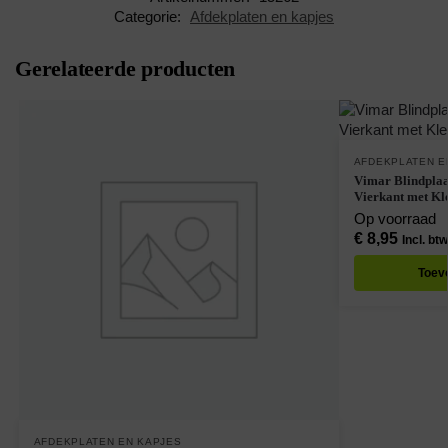
Categorie:
Afdekplaten en kapjes
Gerelateerde producten
AFDEKPLATEN E
Vimar Blindplaa
Vierkant met Kl
Op voorraad
€
8,95
Incl. btw
Toev
AFDEKPLATEN EN KAPJES