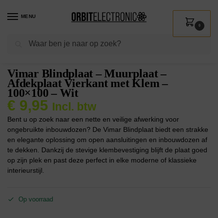
MENU
0
Zoeken
Home
Shop
Installatie
Installatiedozen
Afdekplaten en kapjes
Vim
/
/
/
/
Vimar Blindplaat – Muurplaat –
Afdekplaat Vierkant met Klem –
100×100 – Wit
€
9,95
Incl. btw
Bent u op zoek naar een nette en veilige afwerking voor
ongebruikte inbouwdozen? De Vimar Blindplaat biedt een strakke
en elegante oplossing om open aansluitingen en inbouwdozen af
te dekken. Dankzij de stevige klembevestiging blijft de plaat goed
op zijn plek en past deze perfect in elke moderne of klassieke
interieurstijl.
Op voorraad