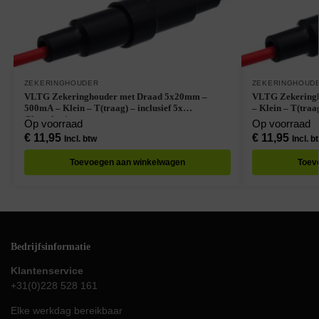
ZEKERINGHOUDER
ZEKERINGHOUD
VLTG Zekeringhouder met Draad 5x20mm –
VLTG Zekering
500mA – Klein – T(traag) – inclusief 5x
– Klein – T(traa
Glaszekeringen
Op voorraad
Op voorraad
€
11,95
€
11,95
Incl. btw
Incl. b
Toevoegen aan winkelwagen
Toev
Bedrijfsinformatie
Klantenservice
+31(0)228 528 161
Elke werkdag bereikbaar