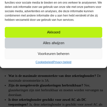
functies voor sociale media te bieden en om ons verkeer te analyseren. We
Bij de VLTG Zekeringhouder worden 5 glaszekeringen meegeleverd. Dit
delen ook informatie over uw gebruik van onze site met onze partners voor
betekent dat je direct aan de slag kunt zonder extra onderdelen te hoeven
sociale media, advertenties en analyses, die deze informatie kunnen
kopen. De glaszekeringen zijn van hoge kwaliteit en zorgen voor een
combineren met andere informatie die u aan hen hebt verstrekt of die zij
betrouwbare werking van je elektrische systemen.
hebben verzameld door uw gebruik van hun services.
Hoe het product werkt
Akkoord
De VLTG Zekeringhouder inbouw 6.3x32mm – 3A – Groot – F(snel)
werkt door een zekering in de houder te plaatsen, die vervolgens in je
Alles afwijzen
elektrische systeem wordt ingebouwd. Bij overbelasting of kortsluiting
zal de zekering doorslaan, waardoor de stroomtoevoer wordt onderbroken
Voorkeuren beheren
en je apparaten beschermd blijven.
Cookiebeleid
Privacy beleid
FAQ
Wat is de maximale stroomsterkte van deze zekeringhouder?
De
maximale stroomsterkte is 3A.
Zijn de meegeleverde glaszekeringen herbruikbaar?
Nee,
glaszekeringen zijn niet herbruikbaar en moeten worden vervangen na
doorslaan.
Is deze zekeringhouder geschikt voor zowel AC als DC
toepassingen?
Ja, deze zekeringhouder is geschikt voor zowel AC als