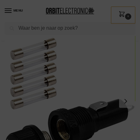
MENU
0
Zoeken
Home
Shop
Installatie
Groepenkasten & Industrie
Industrie
Zekeringen & relais
/
/
/
/
/