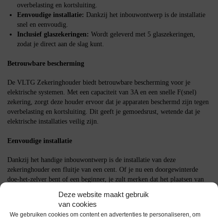
overbelasting en kortsluiting.
Eenvoudige installatie:
Dankzij het inbouwontwerp is de installatie
snel en eenvoudig.
Inclusief glaszekeringen:
Wordt geleverd met 5 glaszekeringen,
zodat je direct aan de slag kunt.
Betrouwbare bescherming
De VLTG Zekeringhouder biedt betrouwbare bescherming voor je
elektrische systemen. Met een capaciteit van 3A en een snelle F(snel)
zekering, zorgt deze houder ervoor dat je apparaten beschermd zijn tegen
overbelasting en kortsluiting. Dit geeft je gemoedsrust, wetende dat je
elektrische installaties veilig zijn.
Eenvoudige installatie
Dankzij het handige inbouwontwerp is de installatie van deze
zekeringhouder een fluitje van een cent. Of je nu een doorgewinterde
doe-het-zelver bent of een beginner, je zult merken dat het plaatsen van
deze zekeringhouder snel en probleemloos verloopt.
Deze website maakt gebruik
van cookies
Inclusief glaszekeringen
We gebruiken cookies om content en advertenties te personaliseren, om