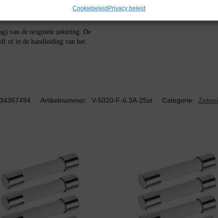
Cookiebeleid
Privacy beleid
aag) van de originele zekering. De
lf of in de handleiding van het
34367494
Artikelnummer:
V-5020-F-6.3A-25st
Categorie:
Zekeri