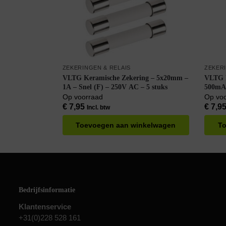
ZEKERINGEN & RELAIS
ZEKERI
VLTG Keramische Zekering – 5x20mm –
VLTG K
1A – Snel (F) – 250V AC – 5 stuks
500mA 
Op voorraad
Op vo
€
7,95
€
7,9
Incl. btw
Toevoegen aan winkelwagen
To
Bedrijfsinformatie
Klantenservice
+31(0)228 528 161