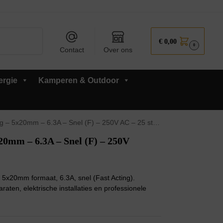
Zoeken
€
0,00
0
Contact
Over ons
ergie
Kamperen & Outdoor
– 5x20mm – 6.3A – Snel (F) – 250V AC – 25 stuks
0mm – 6.3A – Snel (F) – 250V
5x20mm formaat, 6.3A, snel (Fast Acting).
raten, elektrische installaties en professionele