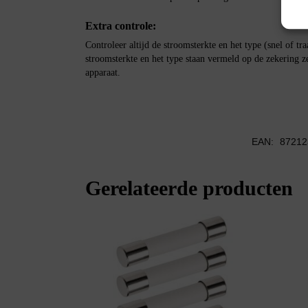
Extra controle:
Controleer altijd de stroomsterkte en het type (snel of tr
stroomsterkte en het type staan vermeld op de zekering ze
apparaat.
EAN:
87212
Gerelateerde producten