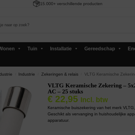
15.000+ verschillende producten
Wonen
Tuin
Installatie
Gereedschap
En
dustrie
Industrie
Zekeringen & relais
VLTG Keramische Zekering 
/
/
/
VLTG Keramische Zekering – 5x2
AC – 25 stuks
€
22,95
Incl. btw
Keramische buiszekering van het merk VLTG, 
Geschikt als vervanging in huishoudelijke appa
apparatuur.