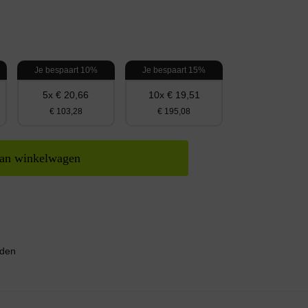
Je bespaart 10%
Je bespaart 15%
5x € 20,66
10x € 19,51
€ 103,28
€ 195,08
an winkelwagen
nden