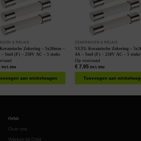
NGEN & RELAIS
ZEKERINGEN & RELAIS
eramische Zekering – 5x20mm –
VLTG Keramische Zekering – 5x
– Snel (F) – 250V AC – 5 stuks
4A – Snel (F) – 250V AC – 5 stuks
orraad
Op voorraad
5
€
7,95
Incl. btw
Incl. btw
evoegen aan winkelwagen
Toevoegen aan winkelwag
Orbit
Over ons
Werken bij Orbit