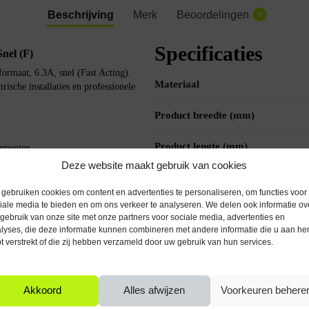
Beschrijving
Merk
Beoordelingen
0
Specificaties
nel (F)
maat, 6.3A, snel (Fast Acting).
Materiaal
rische installaties en professionele
Product breedte (mm)
Product lengte (mm)
rumenten
en
Deze website maakt gebruik van cookies
eist is
Voltage (V)
gebruiken cookies om content en advertenties te personaliseren, om functies voor
iale media te bieden en om ons verkeer te analyseren. We delen ook informatie ov
Ampère (A)
gebruik van onze site met onze partners voor sociale media, advertenties en
lyses, die deze informatie kunnen combineren met andere informatie die u aan he
Gewicht
t verstrekt of die zij hebben verzameld door uw gebruik van hun services.
Akkoord
Alles afwijzen
Voorkeuren behere