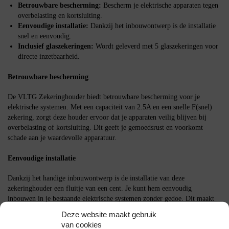
Betrouwbare bescherming:
Bescherm je elektrische apparaten tegen
overbelasting en kortsluiting.
Eenvoudige installatie:
Dankzij het inbouwontwerp is de installatie
snel en eenvoudig.
Inclusief glaszekeringen:
Wordt geleverd met 5 glaszekeringen voor
directe inzetbaarheid.
Betrouwbare bescherming
De VLTG Zekeringhouder biedt betrouwbare bescherming voor je
elektrische systemen. Met een capaciteit van 2.5A en een snelle F(snel)
zekering, zorgt deze houder ervoor dat je apparaten veilig blijven bij
overbelasting of kortsluiting. Dit geeft je gemoedsrust en voorkomt
schade aan je waardevolle apparatuur.
Eenvoudige installatie
Dankzij het handige inbouwontwerp is de installatie van deze
zekeringhouder een fluitje van een cent. Je kunt hem eenvoudig
inbouwen in je bestaande elektrische systemen zonder gedoe. Dit maakt
het een ideale keuze voor zowel professionals als doe-het-zelvers.
Deze website maakt gebruik
van cookies