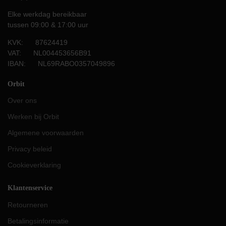
Elke werkdag bereikbaar
tussen 09:00 & 17:00 uur
KVK: 87624419
VAT: NL004453656B91
IBAN: NL69RABO0357049896
Orbit
Over ons
Werken bij Orbit
Algemene voorwaarden
Privacy beleid
Cookieverklaring
Klantenservice
Retourneren
Betalingsinformatie