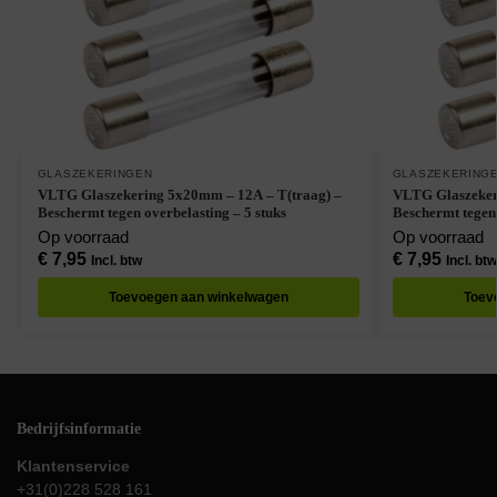
GLASZEKERINGEN
GLASZEKERING
VLTG Glaszekering 5x20mm – 12A – T(traag) –
VLTG Glaszeker
Beschermt tegen overbelasting – 5 stuks
Beschermt tegen 
Op voorraad
Op voorraad
€
7,95
€
7,95
Incl. btw
Incl. btw
Toevoegen aan winkelwagen
Toev
Bedrijfsinformatie
Klantenservice
+31(0)228 528 161