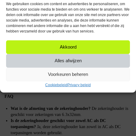
Inclusief glaszekeringen
We gebruiken cookies om content en advertenties te personaliseren, om
functies voor sociale media te bieden en om ons verkeer te analyseren. We
Deze zekeringhouder wordt geleverd met 5 glaszekeringen, zodat je
delen ook informatie over uw gebruik van onze site met onze partners voor
direct aan de slag kunt. De glaszekeringen zijn van hoge kwaliteit en
sociale media, advertenties en analyses, die deze informatie kunnen
zorgen voor een betrouwbare werking van je elektrische systemen. Dit
combineren met andere informatie die u aan hen hebt verstrekt of die zij
betekent dat je niet apart op zoek hoeft naar de juiste zekeringen, wat tijd
hebben verzameld door uw gebruik van hun services.
en moeite bespaart.
Akkoord
Hoe het product werkt
De VLTG Zekeringhouder inbouw blokje werkt door een glaszekering te
Alles afwijzen
huisvesten die de stroomkring beschermt. Bij overbelasting of
kortsluiting smelt de zekering, waardoor de stroomkring wordt
Voorkeuren beheren
onderbroken en verdere schade wordt voorkomen. De zekering kan
eenvoudig worden vervangen, zodat je systeem snel weer operationeel is.
Cookiebeleid
Privacy beleid
FAQ
Wat is de afmeting van de zekeringhouder?
De zekeringhouder is
geschikt voor zekeringen van 6.3x32mm.
Is de zekeringhouder geschikt voor zowel AC als DC
toepassingen?
Ja, deze zekeringhouder kan zowel in AC als DC
toepassingen worden gebruikt.