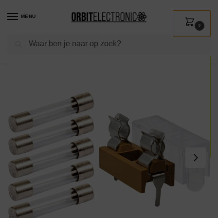
MENU
0
Zoeken
Home
Shop
Installatie
Groepenkasten & Industrie
Industrie
Zekeringen & relais
/
/
/
/
/