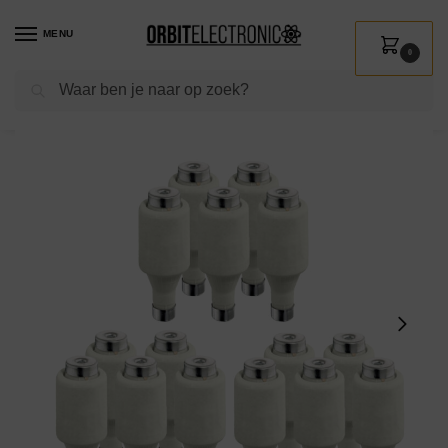
MENU
0
Zoeken
Home
Shop
Installatie
Groepenkasten & Industrie
Industrie
Zekeringen & relais
/
/
/
/
/