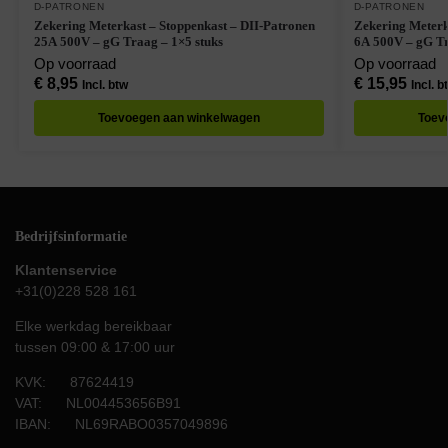
D-PATRONEN
D-PATRONEN
Zekering Meterkast – Stoppenkast – DII-Patronen
Zekering Meterk
25A 500V – gG Traag – 1×5 stuks
6A 500V – gG Tr
Op voorraad
Op voorraad
€
8,95
€
15,95
Incl. btw
Incl. b
Toevoegen aan winkelwagen
Toev
Bedrijfsinformatie
Klantenservice
+31(0)228 528 161
Elke werkdag bereikbaar
tussen 09:00 & 17:00 uur
KVK: 87624419
VAT: NL004453656B91
IBAN: NL69RABO0357049896