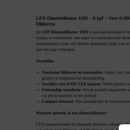
LED Dimstabilisator 110N – 0.1µF – Voor 0-
Flikkeren
De
LED Dimstabilisator 110N
is speciaal ontwikkeld o
lampen te voorkomen, met name in combinatie met dimme
dimstabilisator (ook wel afleider genoemd) zorgt voor 
met een laag vermogen.
Voordelen
Voorkomt flikkeren en nabranden:
Ideaal voor sit
gloeien of knipperen bij uitschakeling.
Geschikt voor 0-6W LED lampen:
Werkt perfect me
Eenvoudige installatie:
Wordt parallel aangesloten t
via een kroonsteen in het plafond.
Compact formaat:
Past gemakkelijk in inbouwdozen,
Wanneer gebruik je een dimstabilisator?
LED-lampen kunnen bij bepaalde dimmers, automatische 