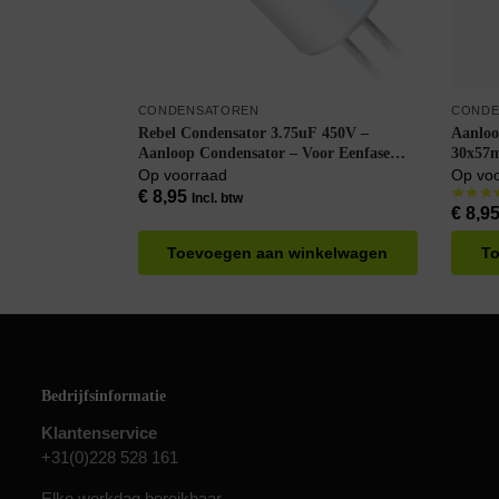
CONDENSATOREN
CONDE
Rebel Condensator 3.75uF 450V –
Aanloo
Aanloop Condensator – Voor Eenfase
30x57
Motoren
Op voorraad
Op vo
€
8,95
Incl. btw
€
8,9
Toevoegen aan winkelwagen
To
Bedrijfsinformatie
Klantenservice
+31(0)228 528 161
Elke werkdag bereikbaar