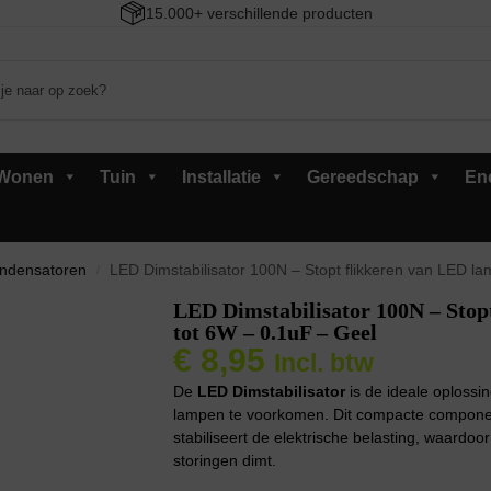
15.000+ verschillende producten
Wonen
Tuin
Installatie
Gereedschap
En
ndensatoren
LED Dimstabilisator 100N – Stopt flikkeren van LED l
/
LED Dimstabilisator 100N – Stop
tot 6W – 0.1uF – Geel
€
8,95
Incl. btw
De
LED Dimstabilisator
is de ideale oplossi
lampen te voorkomen. Dit compacte component
stabiliseert de elektrische belasting, waardo
storingen dimt.