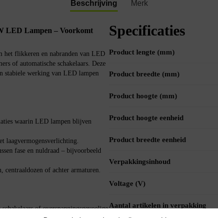
Beschrijving
Merk
Specificaties
10W LED Lampen – Voorkomt
Product lengte (mm)
m het flikkeren en nabranden van LED
rs of automatische schakelaars. Deze
een stabiele werking van LED lampen
Product breedte (mm)
Product hoogte (mm)
Product hoogte eenheid
uaties waarin LED lampen blijven
Product breedte eenheid
t laagvermogensverlichting.
ussen fase en nuldraad – bijvoorbeeld
Verpakkingsinhoud
 centraaldozen of achter armaturen.
Voltage (V)
Aantal artikelen in verpakking
schakelaars of overspanningsgevoelige