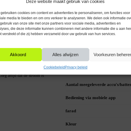
mstabilisator voorkomt dat door een
Deze website maakt gebruik van cookies
CE markering
laar helpt correct te functioneren.
gebruiken cookies om content en advertenties te personaliseren, om functies voor
iale media te bieden en om ons verkeer te analyseren. We delen ook informatie ov
Taal handleiding
gebruik van onze site met onze partners voor sociale media, advertenties en
lyses, die deze informatie kunnen combineren met andere informatie die u aan he
akeldraad en nuldraad, dicht bij de
IP waarde
t verstrekt of die zij hebben verzameld door uw gebruik van hun services.
 kroonsteen of lasklem.
Aansluitspanning (V)
Akkoord
Alles afwijzen
Voorkeuren behere
mogen tussen de 0 en 6 watt ligt.
Met dimfunctie
én dimstabilisator per groep voldoende
Cookiebeleid
Privacy beleid
Materiaal
Zorg altijd dat de stroom is
Aantal meegeleverde accu's/batter
Bediening via mobiele app
farad
Kleur