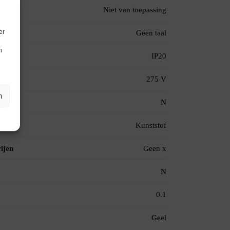
Niet van toepassing
er
Geen taal
n
IP20
275 V
n
N
Kunststof
ijen
Geen x
N
0.1
Geel