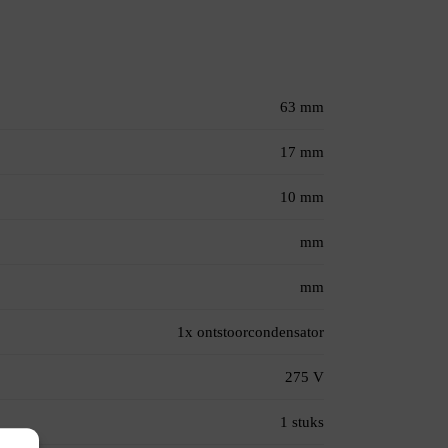
63 mm
17 mm
10 mm
mm
mm
1x ontstoorcondensator
275 V
1 stuks