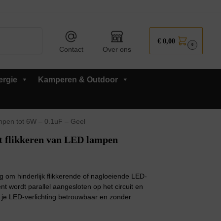
Zoeken
€
0,00
0
Contact
Over ons
ergie
Kamperen & Outdoor
ampen tot 6W – 0.1uF – Geel
t flikkeren van LED lampen
ng om hinderlijk flikkerende of nagloeiende LED-
 wordt parallel aangesloten op het circuit en
or je LED-verlichting betrouwbaar en zonder