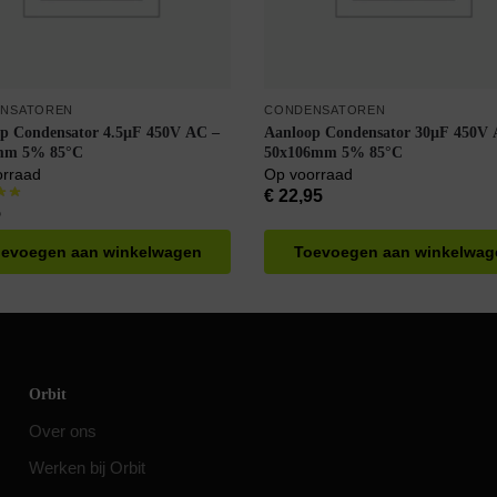
NSATOREN
CONDENSATOREN
p Condensator 4.5µF 450V AC –
Aanloop Condensator 30µF 450V 
mm 5% 85°C
50x106mm 5% 85°C
orraad
Op voorraad
€
22,95
5
evoegen aan winkelwagen
Toevoegen aan winkelwag
Orbit
Over ons
Werken bij Orbit