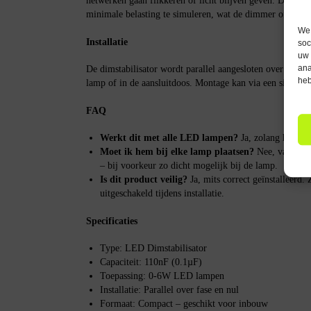
netwerken gaan flikkeren of licht blijven geven. Deze di
minimale belasting te simuleren, wat de dimmer of schake
We 
Installatie
soc
uw 
ana
De dimstabilisator wordt parallel aangesloten over de sch
heb
lamp of in de aansluitdoos. Montage kan via een simpele
FAQ
Werkt dit met alle LED lampen?
Ja, zolang het ver
Moet ik hem bij elke lamp plaatsen?
Nee, vaak is é
– bij voorkeur zo dicht mogelijk bij de lamp.
Is dit product veilig?
Ja, mits correct geïnstalleerd. 
uitgeschakeld tijdens installatie.
Specificaties
Type: LED Dimstabilisator
Capaciteit: 110nF (0.1µF)
Toepassing: 0-6W LED lampen
Installatie: Parallel over fase en nul
Formaat: Compact – geschikt voor inbouw