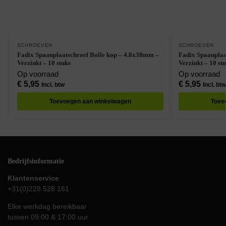
SCHROEVEN
SCHROEVEN
Fadix Spaanplaatschroef Bolle kop – 4.8x38mm –
Fadix Spaanplaa
Verzinkt – 10 stuks
Verzinkt – 10 st
Op voorraad
Op voorraad
€
5,95
€
5,95
Incl. btw
Incl. btw
Toevoegen aan winkelwagen
Toev
Bedrijfsinformatie
Klantenservice
+31(0)228 528 161
Elke werkdag bereikbaar
tussen 09:00 & 17:00 uur