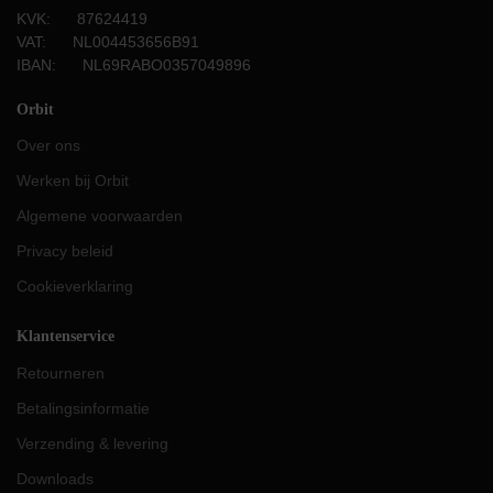
KVK: 87624419
VAT: NL004453656B91
IBAN: NL69RABO0357049896
Orbit
Over ons
Werken bij Orbit
Algemene voorwaarden
Privacy beleid
Cookieverklaring
Klantenservice
Retourneren
Betalingsinformatie
Verzending & levering
Downloads