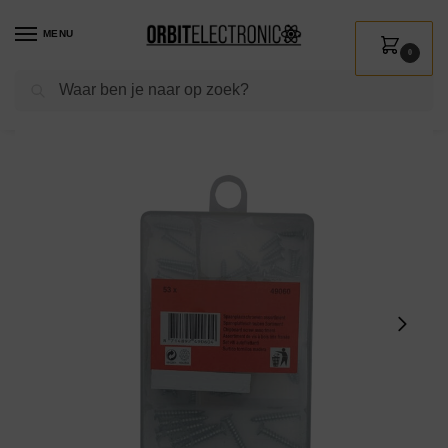
MENU
0
Zoeken
Home
Shop
Installatie
Bevestigingsmateriaal
Schroeven
Spaanplaat schroeven assortiment – 10-25mm – 53 stuks
/
/
/
/
/