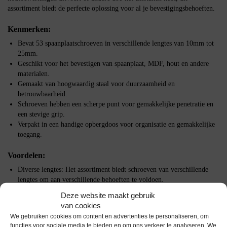
assortiment biedt de perfecte oplossing voor al je bevestigingsbehoeften.
Kenmerken:
Bevat 53 spaanplaatschroeven in verschillende lengtes van 10mm tot
25mm.
Geschikt voor het bevestigen van spaanplaat, MDF, hout en andere
materialen.
Gemaakt van hoogwaardig staal voor duurzaamheid en
betrouwbaarheid.
Schroeven hebben een scherpe punt voor gemakkelijke penetratie en
een stevige grip.
Verpakt in een handige opbergdoos voor organisatie en gemakkelijke
toegang.
Voordelen:
Diverse lengtes: Het assortiment biedt schroeven van verschillende
lengtes om aan verschillende behoeften te voldoen.
Veelzijdigheid: Geschikt voor een breed scala aan toepassingen,
Deze website maakt gebruik
waaronder meubelbouw, timmerwerk en algemene reparaties.
van cookies
Duurzaamheid: Gemaakt van hoogwaardig staal voor langdurige
We gebruiken cookies om content en advertenties te personaliseren, om
prestaties en betrouwbare bevestiging.
functies voor sociale media te bieden en om ons verkeer te analyseren. We