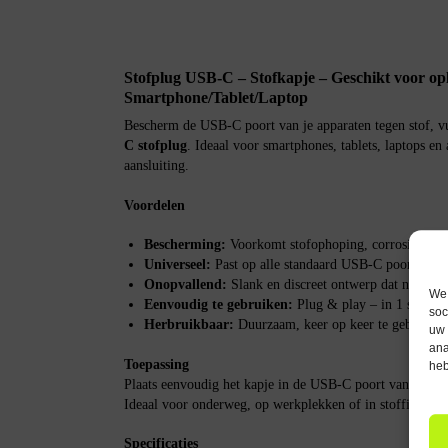
Stofplug USB-C – Stofkapje – Geschikt voor o
Smartphone/Tablet/Laptop
Bescherm de USB-C poort van je apparaten tegen stof, v
C stofplug
. Ideaal voor smartphones, tablets, laptops e
aansluiting.
Voordelen
Bescherming:
Voorkomt stofophoping, corrosie en sl
Universeel:
Past op alle standaard USB-C poorten.
Onopvallend:
Slank en discreet ontwerp dat nauwelij
We 
Eenvoudig te gebruiken:
Plug & play – in 1 seconde
soc
Herbruikbaar:
Duurzaam, keer op keer te gebruiken
uw 
ana
Toepassing
heb
Plaats eenvoudig het kapje in de USB-C poort van je app
Ideaal voor onderweg, op werkplekken of in stoffige om
Specificaties