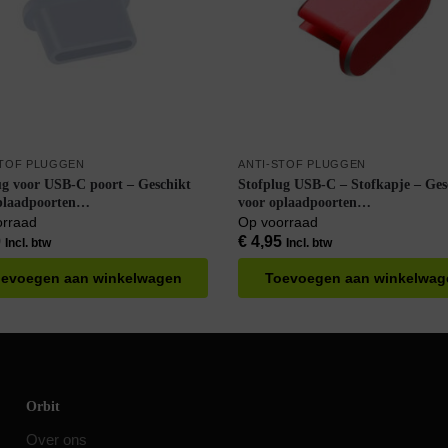
STOF PLUGGEN
ANTI-STOF PLUGGEN
ug voor USB-C poort – Geschikt
Stofplug USB-C – Stofkapje – Ges
plaadpoorten
voor oplaadpoorten
hone/Tablet/Laptop – Wit
Smartphone/Tablet/Laptop – Roo
orraad
Op voorraad
0
€
4,95
Incl. btw
Incl. btw
evoegen aan winkelwagen
Toevoegen aan winkelwag
Orbit
Over ons