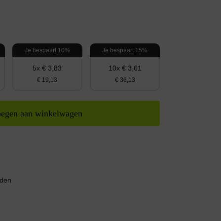
Je bespaart 10%
Je bespaart 15%
5x € 3,83
10x € 3,61
€ 19,13
€ 36,13
egen aan winkelwagen
nden