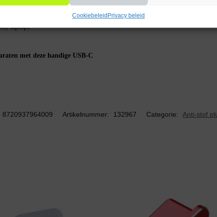
Cookiebeleid
Privacy beleid
ts, laptops
paraten met deze handige USB-C
8720937964009
Artikelnummer:
132967
Categorie:
Anti-stof p