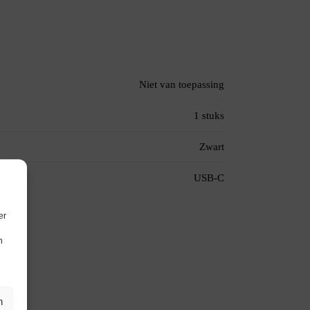
Niet van toepassing
1 stuks
Zwart
USB-C
er
n
n