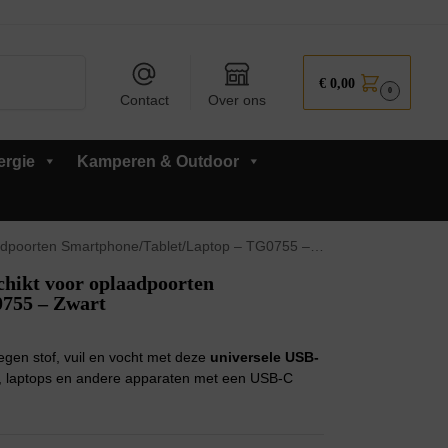
Zoeken
€
0,00
0
Contact
Over ons
ergie
Kamperen & Outdoor
poorten Smartphone/Tablet/Laptop – TG0755 – Zwart
chikt voor oplaadpoorten
755 – Zwart
gen stof, vuil en vocht met deze
universele USB-
ts, laptops en andere apparaten met een USB-C