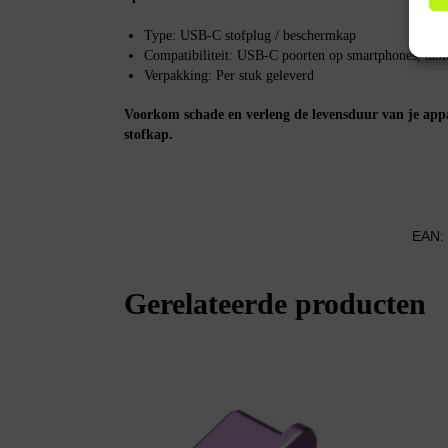
Type: USB-C stofplug / beschermkap
Compatibiliteit: USB-C poorten op smartphones, table
Verpakking: Per stuk geleverd
Voorkom schade en verleng de levensduur van je ap
stofkap.
EAN:
Gerelateerde producten