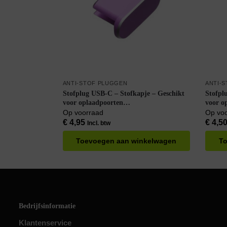
ANTI-STOF PLUGGEN
ANTI-
Stofplug USB-C – Stofkapje – Geschikt
Stofpl
voor oplaadpoorten
voor o
Smartphone/Tablet/Laptop – Paars
Smartp
Op voorraad
Op vo
€
4,95
€
4,5
Incl. btw
Toevoegen aan winkelwagen
To
Bedrijfsinformatie
Klantenservice