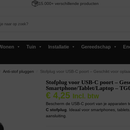
15.000+ verschillende producten
Wonen
Tuin
Installatie
Gereedschap
En
Anti-stof pluggen
Stofplug voor USB-C poort – Geschikt voor oplaad
/
/
Stofplug voor USB-C poort – Ges
Smartphone/Tablet/Laptop – TG0
€
4,25
Incl. btw
Bescherm de USB-C poort van je apparaten te
C stofplug
. Ideaal voor smartphones, table
aansluiting.