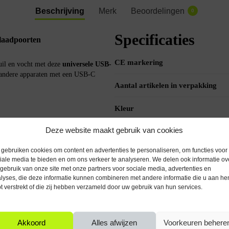
Beschrijving
Merk
Beoordelingen
0
Specificaties
plaadpoorten
CE markering
uil en vocht met deze
universele USB-
n andere apparaten met een USB-C
Aantal artikelen in verpakking
Kleur
ijtage van je USB-C poort.
Deze website maakt gebruik van cookies
Type input/output
ks opvalt.
gebruiken cookies om content en advertenties te personaliseren, om functies voor
 geplaatst of verwijderd.
iale media te bieden en om ons verkeer te analyseren. We delen ook informatie ov
.
gebruik van onze site met onze partners voor sociale media, advertenties en
lyses, die deze informatie kunnen combineren met andere informatie die u aan he
t verstrekt of die zij hebben verzameld door uw gebruik van hun services.
araat wanneer je geen kabel gebruikt.
gevingen.
Akkoord
Alles afwijzen
Voorkeuren behere