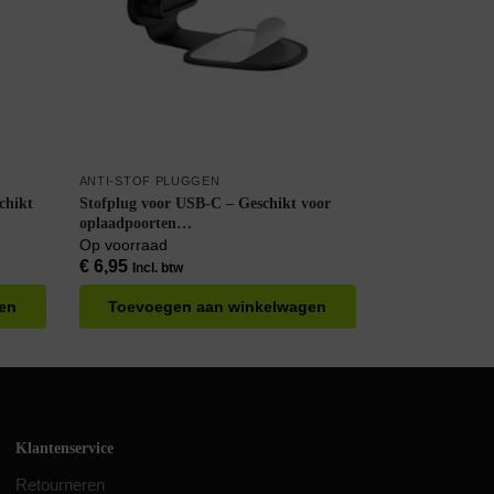
ANTI-STOF PLUGGEN
chikt
Stofplug voor USB-C – Geschikt voor
oplaadpoorten
d
Smartphone/Tablet/Laptop – Zwart
Op voorraad
€
6,95
Incl. btw
en
Toevoegen aan winkelwagen
Klantenservice
Retourneren