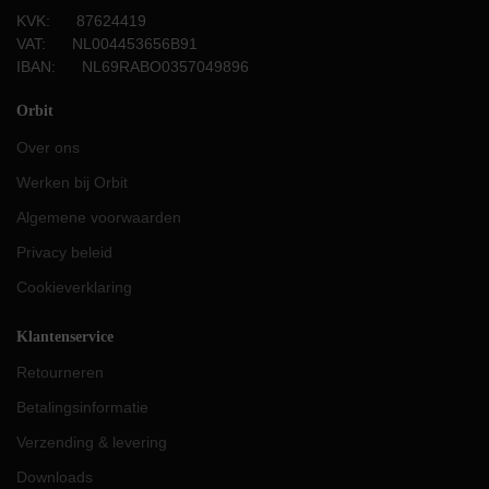
KVK: 87624419
VAT: NL004453656B91
IBAN: NL69RABO0357049896
Orbit
Over ons
Werken bij Orbit
Algemene voorwaarden
Privacy beleid
Cookieverklaring
Klantenservice
Retourneren
Betalingsinformatie
Verzending & levering
Downloads