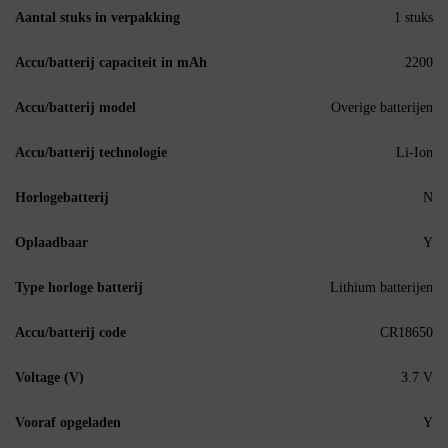
Aantal stuks in verpakking
1 stuks
Accu/batterij capaciteit in mAh
2200
Accu/batterij model
Overige batterijen
Accu/batterij technologie
Li-Ion
Horlogebatterij
N
Oplaadbaar
Y
Type horloge batterij
Lithium batterijen
Accu/batterij code
CR18650
Voltage (V)
3.7 V
Vooraf opgeladen
Y