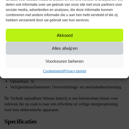
delen ook informatie over uw gebruik van onze site met onze partners voor
Hoe de Batterij Werkt
sociale media, advertenties en analyses, die deze informatie kunnen
combineren met andere informatie die u aan hen hebt verstrekt of die zij
De Technik oplaadbare lithium batterij werkt door het opslaan van
hebben verzameld door uw gebruik van hun services.
elektrische energie in een chemische vorm, die vervolgens wordt omgezet
in elektriciteit wanneer het apparaat stroom nodig heeft. Het opladen van
Akkoord
de batterij gebeurt via een geschikte oplader die compatibel is met het
18650 formaat.
Alles afwijzen
Belangrijke Specificaties
Voorkeuren beheren
Type: Li-ion 18650 / TR1822
Capaciteit: 2200mAh
Cookiebeleid
Privacy beleid
Spanning: 3.7V
Oplaadbaar: Ja
Veiligheidsmechanismen: Oververhittings- en overladenbescherming
De Technik oplaadbare lithium batterij is een betrouwbare keuze voor
iedereen die op zoek is naar een efficiënte en veilige energieoplossing
voor hun elektronische apparaten.
Specificaties