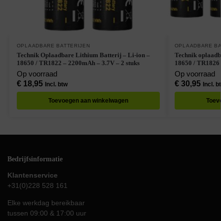
OPLAADBARE BATTERIJEN
OPLAADBARE BA
Technik Oplaadbare Lithium Batterij – Li-ion –
Technik oplaadba
18650 / TR1822 – 2200mAh – 3.7V – 2 stuks
18650 / TR1826 
Op voorraad
Op voorraad
€
18,95
€
30,95
Incl. btw
Incl. b
Toevoegen aan winkelwagen
Toev
Bedrijfsinformatie
Klantenservice
+31(0)228 528 161
Elke werkdag bereikbaar
tussen 09:00 & 17:00 uur