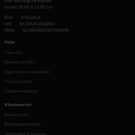
Elke werkdag bereikbaar
tussen 09:00 & 17:00 uur
KVK: 87624419
VAT: NL004453656B91
IBAN: NL69RABO0357049896
Orbit
Over ons
Werken bij Orbit
Algemene voorwaarden
Privacy beleid
Cookieverklaring
Klantenservice
Retourneren
Betalingsinformatie
Verzending & levering