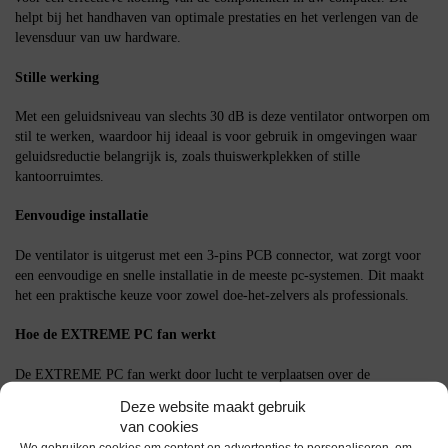
helpt bij het handhaven van optimale prestaties en het verlengen van de
levensduur van uw hardware.
Stille werking
Met een geluidsniveau van slechts 30 dB is deze ventilator ontworpen om
stil te werken, waardoor hij ideaal is voor gebruik in omgevingen waar
geluidsreductie belangrijk is, zoals thuiswerkplekken of stille
kantoorruimtes.
Eenvoudige installatie
De ventilator is uitgerust met een 3-pins PCB connector, wat zorgt voor
een eenvoudige en snelle installatie in de meeste pc-systemen. Dit maakt
het een praktische keuze voor zowel doe-het-zelvers als professionals.
Hoe de EXTREME PC fan werkt
De EXTREME PC fan werkt door lucht te verplaatsen over de
componenten van de computer, waardoor warmte wordt afgevoerd en de
Deze website maakt gebruik
temperatuur binnen de behuizing wordt verlaagd. De ventilator wordt
van cookies
aangedreven door een 12V DC stroombron en kan eenvoudig worden
We gebruiken cookies om content en advertenties te personaliseren, om