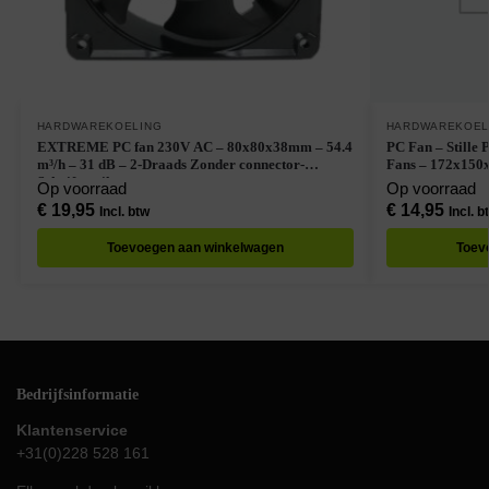
HARDWAREKOELING
HARDWAREKOEL
EXTREME PC fan 230V AC – 80x80x38mm – 54.4
PC Fan – Stille 
m³/h – 31 dB – 2-Draads Zonder connector-
Fans – 172x150
Schuifventilator
Op voorraad
Op voorraad
€
19,95
€
14,95
Incl. btw
Incl. b
Toevoegen aan winkelwagen
Toev
Bedrijfsinformatie
Klantenservice
+31(0)228 528 161