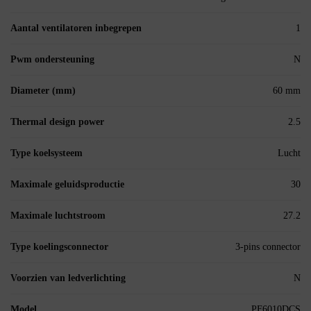
Aantal ventilatoren inbegrepen
1
Pwm ondersteuning
N
Diameter (mm)
60 mm
Thermal design power
2.5
Type koelsysteem
Lucht
Maximale geluidsproductie
30
Maximale luchtstroom
27.2
Type koelingsconnector
3-pins connector
Voorzien van ledverlichting
N
Model
PF6010DCS