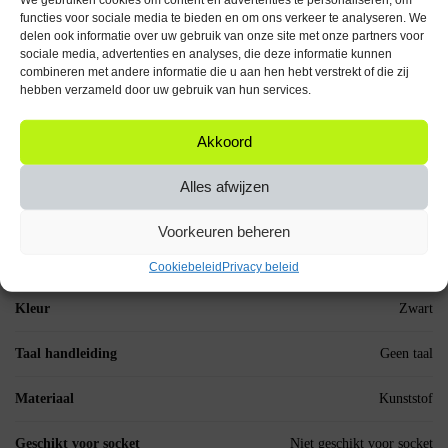
aangesloten op het moederbord van de computer via de 3-pins connector.
functies voor sociale media te bieden en om ons verkeer te analyseren. We
delen ook informatie over uw gebruik van onze site met onze partners voor
Belangrijke specificaties
sociale media, advertenties en analyses, die deze informatie kunnen
combineren met andere informatie die u aan hen hebt verstrekt of die zij
Afmetingen: 60x60x10mm
hebben verzameld door uw gebruik van hun services.
Spanning: 12V DC
Luchtstroom: 27.2 m³/h
Akkoord
Geluidsniveau: 30 dB
Aansluiting: 3-pins PCB connector
Alles afwijzen
De EXTREME PC fan is een praktische oplossing voor het koelen van
uw pc-systeem, met een balans tussen prestaties en geluidsniveau.
Voorkeuren beheren
Specificaties
Cookiebeleid
Privacy beleid
Kleur
Zwart
Taal handleiding
Geen taal
Materiaal
Kunststof
Geschikt voor socket
Niet geschikt voor socket