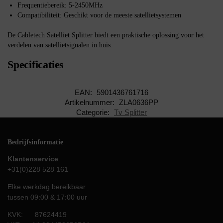
Frequentiebereik: 5-2450MHz
Compatibiliteit: Geschikt voor de meeste satellietsystemen
De Cabletech Satelliet Splitter biedt een praktische oplossing voor het
verdelen van satellietsignalen in huis.
Specificaties
EAN:
5901436761716
Artikelnummer:
ZLA0636PP
Categorie:
Tv Splitter
Bedrijfsinformatie
Klantenservice
+31(0)228 528 161
Elke werkdag bereikbaar
tussen 09:00 & 17:00 uur
KVK: 87624419