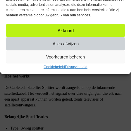
sociale media, advertenties en analyses, die deze informatie kunnen
Breed Frequentiebereik
combineren met andere informatie die u aan hen hebt verstrekt of die zij
hebben verzameld door uw gebruik van hun services.
Met een frequentiebereik van 5-2450MHz is deze splitter geschikt voor
een breed scala aan toepassingen, van standaard televisie tot satellietradio,
waardoor hij veelzijdig inzetbaar is.
Akkoord
Compatibiliteit
Alles afwijzen
Deze splitter is compatibel met de meeste satellietsystemen en kan
Voorkeuren beheren
eenvoudig worden geïntegreerd in bestaande opstellingen, waardoor hij
een praktische keuze is voor zowel nieuwe als bestaande installaties.
Cookiebeleid
Privacy beleid
Hoe het werkt
De Cabletech Satelliet Splitter wordt aangesloten op de inkomende
satellietkabel. Het verdeelt het signaal over drie uitgangen, die elk naar
een apart apparaat kunnen worden geleid, zoals televisies of
satellietontvangers.
Belangrijke Specificaties
Type: 3-weg splitter