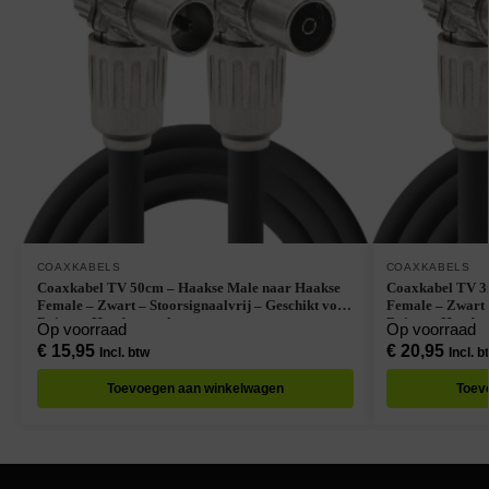
COAXKABELS
COAXKABELS
Coaxkabel TV 50cm – Haakse Male naar Haakse
Coaxkabel TV 3
Female – Zwart – Stoorsignaalvrij – Geschikt voor
Female – Zwart –
Buiten – Handgemaakt
Buiten – Handg
Op voorraad
Op voorraad
€
15,95
€
20,95
Incl. btw
Incl. b
Toevoegen aan winkelwagen
Toev