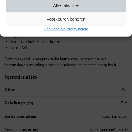
wordt gestoken.
Alles afwijzen
Belangrijke Specificaties
Voorkeuren beheren
Lengte: 5 meter
Cookiebeleid
Privacy beleid
Connectoren: Rechte female naar haakse male
Impedantie: 75 Ohm
Kernmateriaal: Massief koper
Kleur: Wit
Deze coaxkabel is een praktische keuze voor iedereen die een
betrouwbare verbinding tussen hun televisie en antenne nodig heeft.
Specificaties
Kleur
Wit
Kabellengte (m)
5 m
Eerste aansluiting
Coax (antenne)
Tweede aansluiting
Coax (antenne) female