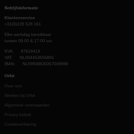
Bedrijfsinformatie
Klantenservice
+31(0)228 528 161
Elke werkdag bereikbaar
tussen 09:00 & 17:00 uur
KVK: 87624419
VAT: NL004453656B91
IBAN: NL69RABO0357049896
Orbit
Over ons
Werken bij Orbit
Algemene voorwaarden
Privacy beleid
Cookieverklaring