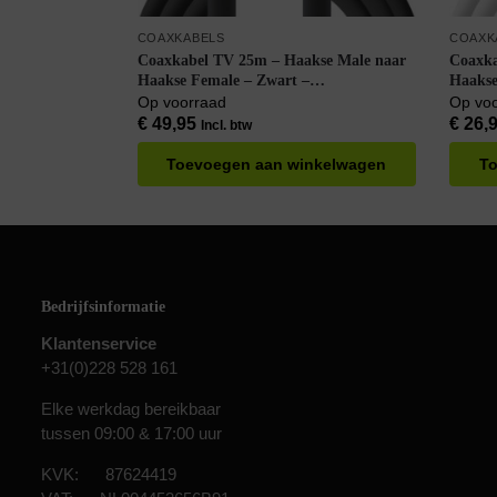
COAXKABELS
COAXK
Coaxkabel TV 25m – Haakse Male naar
Coaxka
Haakse Female – Zwart –
Haakse
Stoorsignaalvrij – Geschikt voor Buiten –
– Han
Op voorraad
Op vo
Handgemaakt
€
49,95
€
26,
Incl. btw
Toevoegen aan winkelwagen
To
Bedrijfsinformatie
Klantenservice
+31(0)228 528 161
Elke werkdag bereikbaar
tussen 09:00 & 17:00 uur
KVK: 87624419