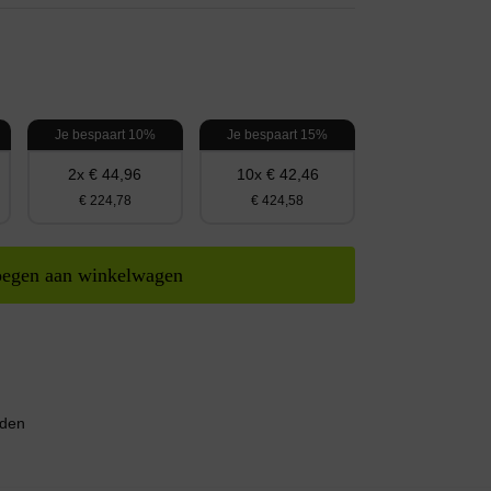
Je bespaart 10%
Je bespaart 15%
2x € 44,96
10x € 42,46
€ 224,78
€ 424,58
egen aan winkelwagen
nden