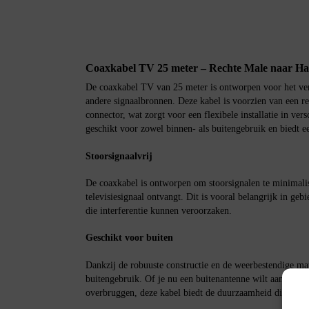
Coaxkabel TV 25 meter – Rechte Male naar Ha
De coaxkabel TV van 25 meter is ontworpen voor het ver
andere signaalbronnen. Deze kabel is voorzien van een r
connector, wat zorgt voor een flexibele installatie in ve
geschikt voor zowel binnen- als buitengebruik en biedt e
Stoorsignaalvrij
De coaxkabel is ontworpen om stoorsignalen te minimalis
televisiesignaal ontvangt. Dit is vooral belangrijk in geb
die interferentie kunnen veroorzaken.
Geschikt voor buiten
Dankzij de robuuste constructie en de weerbestendige mat
buitengebruik. Of je nu een buitenantenne wilt aansluite
overbruggen, deze kabel biedt de duurzaamheid die je no