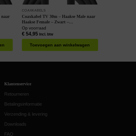
COAXKABELS
 naar
Coaxkabel TV 30m – Haakse Male naar
Haakse Female – Zwart –
uiten –
Stoorsignaalvrij – Geschikt voor Buiten –
Op voorraad
Handgemaakt
€
54,95
Incl. btw
en
Toevoegen aan winkelwagen
Klantenservice
Retourneren
Betalingsinformatie
Verzending & levering
Downloads
FAQ