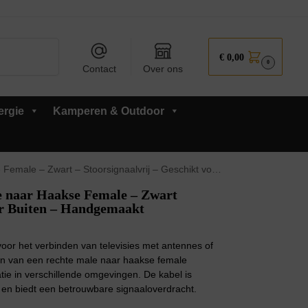
Zoeken
€
0,00
0
Contact
Over ons
ergie
Kamperen & Outdoor
rt – Stoorsignaalvrij – Geschikt voor Buiten – Handgemaakt
 naar Haakse Female – Zwart
oor Buiten – Handgemaakt
oor het verbinden van televisies met antennes of
en van een rechte male naar haakse female
latie in verschillende omgevingen. De kabel is
k en biedt een betrouwbare signaaloverdracht.