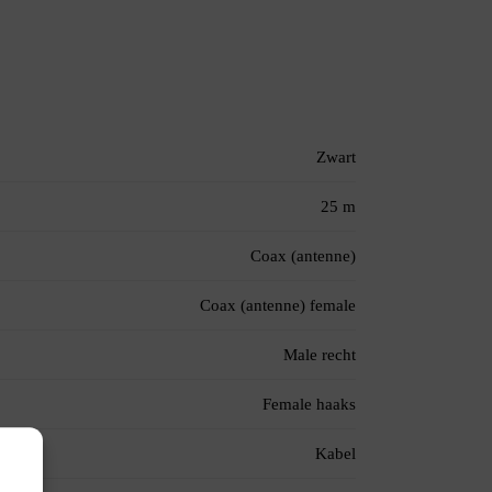
Zwart
25 m
Coax (antenne)
Coax (antenne) female
Male recht
Female haaks
Kabel