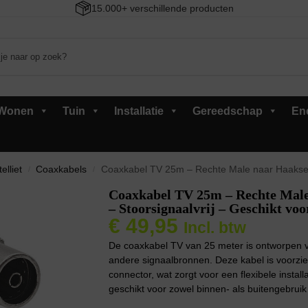
15.000+ verschillende producten
Wonen
Tuin
Installatie
Gereedschap
En
elliet
Coaxkabels
Coaxkabel TV 25m – Rechte Male naar Haakse Female – Zwa
/
/
Coaxkabel TV 25m – Rechte Male
– Stoorsignaalvrij – Geschikt v
€
49,95
Incl. btw
De coaxkabel TV van 25 meter is ontworpen v
andere signaalbronnen. Deze kabel is voorzi
connector, wat zorgt voor een flexibele instal
geschikt voor zowel binnen- als buitengebrui