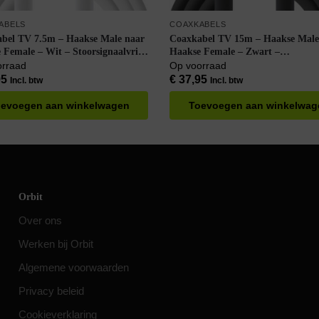
ABELS
COAXKABELS
bel TV 7.5m – Haakse Male naar
Coaxkabel TV 15m – Haakse Male
 Female – Wit – Stoorsignaalvrij
Haakse Female – Zwart –
dgemaakt
Stoorsignaalvrij – Geschikt voor B
orraad
Op voorraad
Handgemaakt
95
€
37,95
Incl. btw
Incl. btw
evoegen aan winkelwagen
Toevoegen aan winkelwag
Orbit
Over ons
Werken bij Orbit
Algemene voorwaarden
Privacy beleid
Cookieverklaring