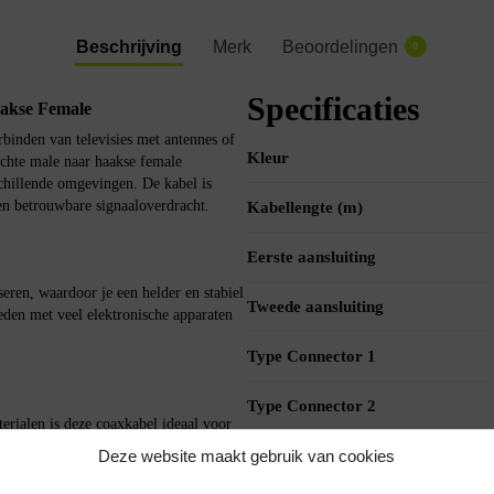
Beschrijving
Merk
Beoordelingen
0
Specificaties
akse Female
binden van televisies met antennes of
Kleur
echte male naar haakse female
rschillende omgevingen. De kabel is
en betrouwbare signaaloverdracht.
Kabellengte (m)
Eerste aansluiting
eren, waardoor je een helder en stabiel
Tweede aansluiting
ieden met veel elektronische apparaten
Type Connector 1
Type Connector 2
erialen is deze coaxkabel ideaal voor
n of een lange afstand moet
Deze website maakt gebruik van cookies
Type kabel
dig hebt.