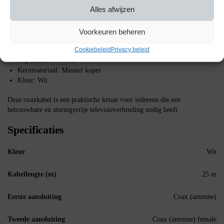
zorgen voor een stabiele en storingsvrije verbinding.
Alles afwijzen
Belangrijke specificaties
Voorkeuren beheren
Lengte: 25 meter
Cookiebeleid
Privacy beleid
Connectoren: Rechte female naar haakse male
Impedantie: 75 Ohm
Kernmateriaal: Massief koper
Kleur: Wit
Deze coaxkabel is een praktische keuze voor iedereen die een
betrouwbare en storingsvrije televisieverbinding nodig heeft.
Specificaties
Kleur
Wit
Kabellengte (m)
25 m
Eerste aansluiting
Coax (antenne)
Tweede aansluiting
Coax (antenne) female