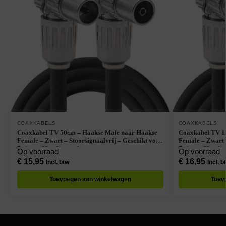
COAXKABELS
COAXKABELS
Coaxkabel TV 50cm – Haakse Male naar Haakse
Coaxkabel TV 1
Female – Zwart – Stoorsignaalvrij – Geschikt voor
Female – Zwart –
Buiten – Handgemaakt
Buiten – Handg
Op voorraad
Op voorraad
€
15,95
€
16,95
Incl. btw
Incl. b
Toevoegen aan winkelwagen
Toev