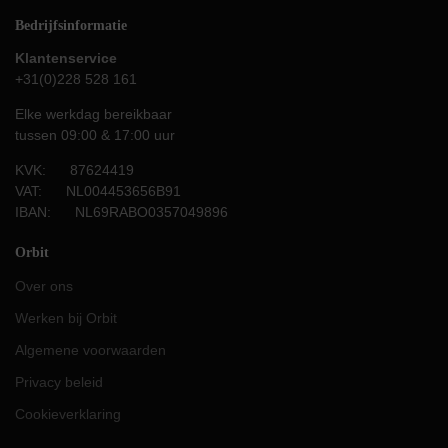
Bedrijfsinformatie
Klantenservice
+31(0)228 528 161
Elke werkdag bereikbaar
tussen 09:00 & 17:00 uur
KVK: 87624419
VAT: NL004453656B91
IBAN: NL69RABO0357049896
Orbit
Over ons
Werken bij Orbit
Algemene voorwaarden
Privacy beleid
Cookieverklaring