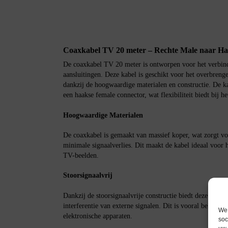
Coaxkabel TV 20 meter – Rechte Male naar Ha
De coaxkabel TV 20 meter is ontworpen voor het verbind
aansluitingen. Deze kabel is geschikt voor het overbreng
dankzij de hoogwaardige materialen en constructie. De ka
een haakse female connector, wat flexibiliteit biedt bij h
Hoogwaardige Materialen
De coaxkabel is gemaakt van massief koper, wat zorgt vo
minimale signaalverlies. Dit maakt de kabel ideaal voor 
TV-beelden.
Stoorsignaalvrij
Dankzij de stoorsignaalvrije constructie biedt deze kabel
interferentie van externe signalen. Dit is vooral belangri
We 
elektronische apparaten.
soc