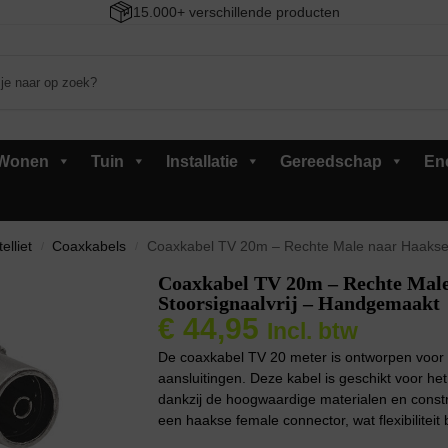
15.000+ verschillende producten
Wonen
Tuin
Installatie
Gereedschap
En
elliet
Coaxkabels
Coaxkabel TV 20m – Rechte Male naar Haakse 
/
/
Coaxkabel TV 20m – Rechte Male
Stoorsignaalvrij – Handgemaakt
€
44,95
Incl. btw
De coaxkabel TV 20 meter is ontworpen voor 
aansluitingen. Deze kabel is geschikt voor h
dankzij de hoogwaardige materialen en constr
een haakse female connector, wat flexibiliteit 