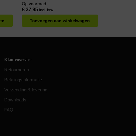
Stoorsignaalvrij – Geschikt voor Buiten –
Op voorraad
Handgemaakt
€
37,95
Incl. btw
en
Toevoegen aan winkelwagen
Klantenservice
Retourneren
Betalingsinformatie
Verzending & levering
Downloads
FAQ