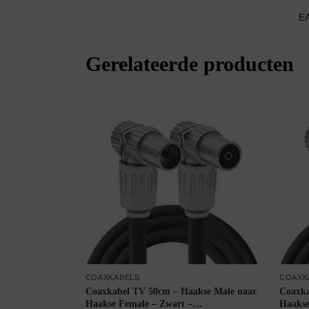
E
Gerelateerde producten
COAXKABELS
COAXK
Coaxkabel TV 50cm – Haakse Male naar
Coaxka
Haakse Female – Zwart –
Haakse