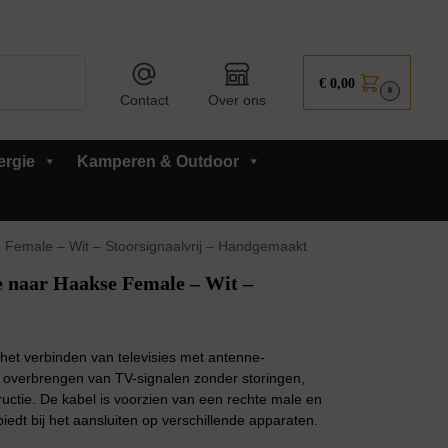
Zoeken
€
0,00
0
Contact
Over ons
ergie
Kamperen & Outdoor
Female – Wit – Stoorsignaalvrij – Handgemaakt
 naar Haakse Female – Wit –
het verbinden van televisies met antenne-
et overbrengen van TV-signalen zonder storingen,
uctie. De kabel is voorzien van een rechte male en
biedt bij het aansluiten op verschillende apparaten.