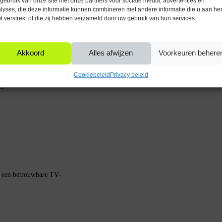
gebruik van onze site met onze partners voor sociale media, advertenties en
Aantal stuks in verpakking
lyses, die deze informatie kunnen combineren met andere informatie die u aan he
t verstrekt of die zij hebben verzameld door uw gebruik van hun services.
iteitscontrole en betrouwbaarheid. Dit
tie van de kabel.
Akkoord
Alles afwijzen
Voorkeuren behere
Cookiebeleid
Privacy beleid
deze kabel flexibiliteit bij het
s.
e een betrouwbare TV-