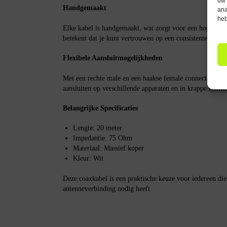
uw 
Handgemaakt
ana
heb
Elke kabel is handgemaakt, wat zorgt voor een hoge kwal
betekent dat je kunt vertrouwen op een consistente presta
Flexibele Aansluitmogelijkheden
Met een rechte male en een haakse female connector biedt 
aansluiten op verschillende apparaten en in krappe ruimte
Belangrijke Specificaties
Lengte: 20 meter
Impedantie: 75 Ohm
Materiaal: Massief koper
Kleur: Wit
Deze coaxkabel is een praktische keuze voor iedereen di
antenneverbinding nodig heeft.