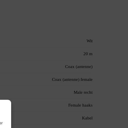
Wit
20 m
Coax (antenne)
Coax (antenne) female
Male recht
Female haaks
Kabel
er