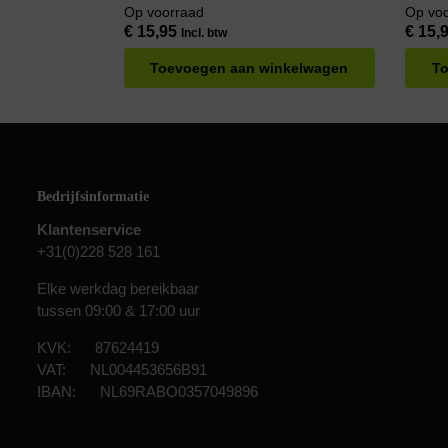
Stoorsignaalvrij – Geschikt voor Buiten –
Stoorsi
Op voorraad
Op vo
Handgemaakt
Handg
€
15,95
€
15,
Incl. btw
Toevoegen aan winkelwagen
To
Bedrijfsinformatie
Klantenservice
+31(0)228 528 161
Elke werkdag bereikbaar
tussen 09:00 & 17:00 uur
KVK: 87624419
VAT: NL004453656B91
IBAN: NL69RABO0357049896