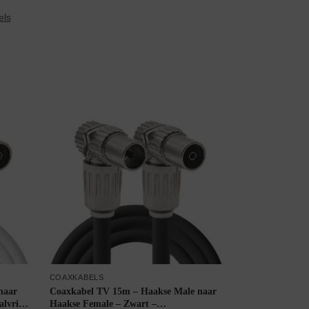
els
COAXKABELS
naar
Coaxkabel TV 15m – Haakse Male naar
alvrij
Haakse Female – Zwart –