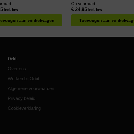
gnaalvrij – Geschikt voor Buiten –
– Handgemaakt
orraad
Op voorraad
emaakt
95
€
24,95
Incl. btw
Incl. btw
evoegen aan winkelwagen
Toevoegen aan winkelwag
Orbit
Over ons
Werken bij Orbit
Algemene voorwaarden
Privacy beleid
Cookieverklaring