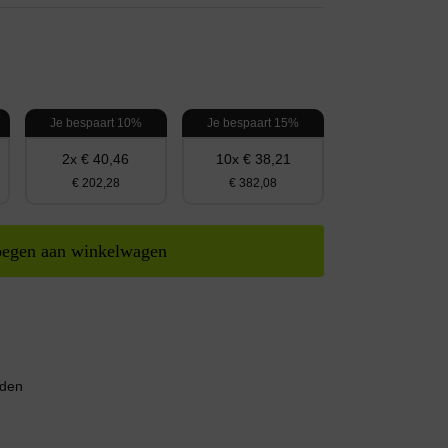
Je bespaart 10%
Je bespaart 15%
2x € 40,46
10x € 38,21
€ 202,28
€ 382,08
egen aan winkelwagen
nden