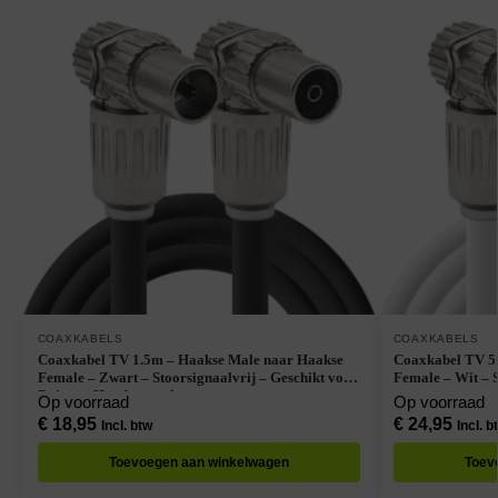
COAXKABELS
COAXKABELS
Coaxkabel TV 1.5m – Haakse Male naar Haakse
Coaxkabel TV 5
Female – Zwart – Stoorsignaalvrij – Geschikt voor
Female – Wit – 
Buiten – Handgemaakt
Op voorraad
Op voorraad
€
18,95
€
24,95
Incl. btw
Incl. b
Toevoegen aan winkelwagen
Toev