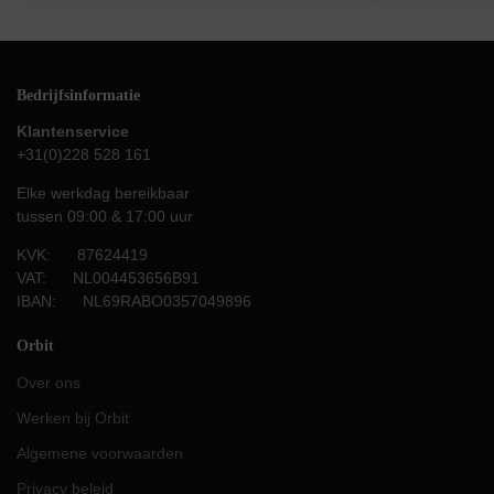
Bedrijfsinformatie
Klantenservice
+31(0)228 528 161
Elke werkdag bereikbaar
tussen 09:00 & 17:00 uur
KVK: 87624419
VAT: NL004453656B91
IBAN: NL69RABO0357049896
Orbit
Over ons
Werken bij Orbit
Algemene voorwaarden
Privacy beleid