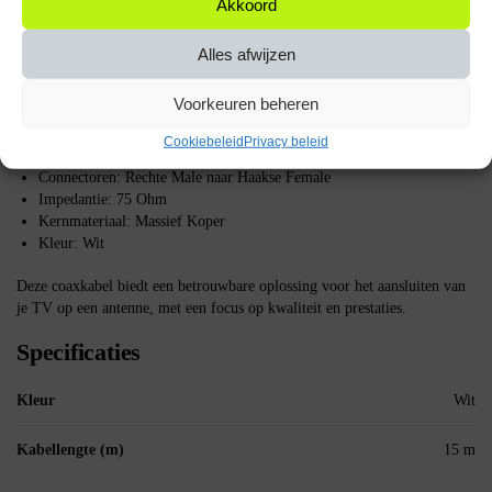
connector in de TV of ontvanger te steken en de haakse female connector
Akkoord
aan de antenne-uitgang te koppelen. De haakse connector maakt het
mogelijk om de kabel dicht tegen de muur te plaatsen, wat ruimte
Alles afwijzen
bespaart.
Voorkeuren beheren
Belangrijke specificaties
Cookiebeleid
Privacy beleid
Lengte: 15 meter
Connectoren: Rechte Male naar Haakse Female
Impedantie: 75 Ohm
Kernmateriaal: Massief Koper
Kleur: Wit
Deze coaxkabel biedt een betrouwbare oplossing voor het aansluiten van
je TV op een antenne, met een focus op kwaliteit en prestaties.
Specificaties
Kleur
Wit
Kabellengte (m)
15 m