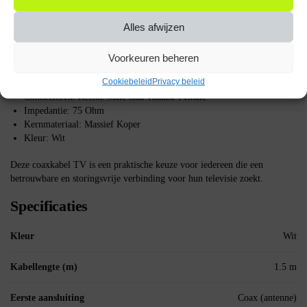
connector in de TV te steken en de haakse female connector aan de
antenne-uitgang te koppelen. De haakse connector maakt het mogelijk om
Alles afwijzen
de kabel dicht tegen de muur te plaatsen, wat ruimte bespaart.
Belangrijke specificaties
Voorkeuren beheren
Cookiebeleid
Privacy beleid
Lengte: 1.5 meter
Connectoren: Rechte Male naar Haakse Female
Impedantie: 75 Ohm
Kernmateriaal: Massief Koper
Kleur: Wit
Deze coaxkabel TV is een praktische keuze voor iedereen die een
betrouwbare en storingsvrije verbinding voor hun televisie zoekt.
Specificaties
Kleur
Wit
Kabellengte (m)
1.5 m
Eerste aansluiting
Coax (antenne)