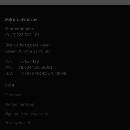
Bedrijfsinformatie
Klantenservice
+31(0)228 528 161
Elke werkdag bereikbaar
tussen 09:00 & 17:00 uur
KVK: 87624419
VAT: NL004453656B91
IBAN: NL69RABO0357049896
Orbit
Over ons
Werken bij Orbit
Algemene voorwaarden
Privacy beleid