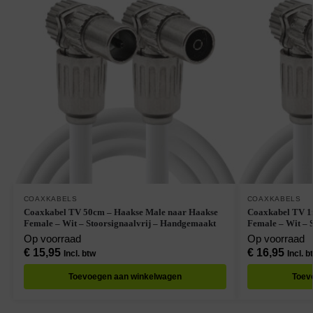
COAXKABELS
COAXKABELS
Coaxkabel TV 50cm – Haakse Male naar Haakse
Coaxkabel TV 1
Female – Wit – Stoorsignaalvrij – Handgemaakt
Female – Wit – 
Op voorraad
Op voorraad
€
15,95
€
16,95
Incl. btw
Incl. b
Toevoegen aan winkelwagen
Toev