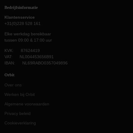
Bedrijfsinformatie
Klantenservice
+31(0)228 528 161
Elke werkdag bereikbaar
tussen 09:00 & 17:00 uur
KVK: 87624419
VAT: NL004453656B91
IBAN: NL69RABO0357049896
Orbit
Over ons
Werken bij Orbit
Algemene voorwaarden
Privacy beleid
Cookieverklaring