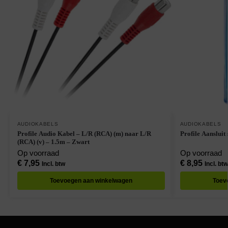
AUDIOKABELS
AUDIOKABELS
Profile Audio Kabel – L/R (RCA) (m) naar L/R
Profile Aansluit
(RCA) (v) – 1.5m – Zwart
Op voorraad
Op voorraad
€
7,95
€
8,95
Incl. btw
Incl. btw
Toevoegen aan winkelwagen
Toev