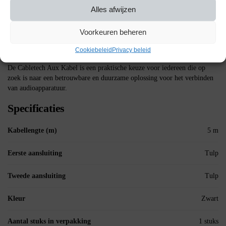
Alles afwijzen
Type: 2x RCA (m) naar 2x RCA (m)
Lengte: 5 meter
Voorkeuren beheren
Kleur: Zwart
Serie: Eco-Line
Cookiebeleid
Privacy beleid
De Cabletech Aux Kabel is een praktische keuze voor iedereen die op
zoek is naar een betrouwbare en duurzame oplossing voor het verbinden
van audioapparatuur.
Specificaties
Kabellengte (m)
5 m
Eerste aansluiting
Tulp
Tweede aansluiting
Tulp
Kleur
Zwart
Aantal stuks in verpakking
1 stuks