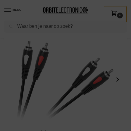
MENU
0
Zoeken
Home
Shop
Beeld & Geluid
Audiokabels & adapters
Audiokabels
/
/
/
/