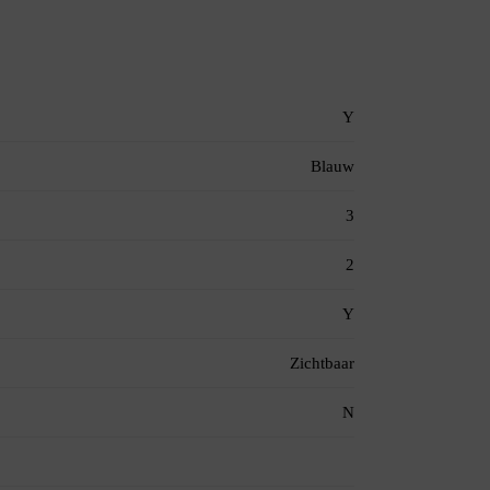
Y
Blauw
3
2
Y
Zichtbaar
N