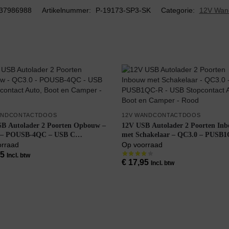
37986988
Artikelnummer:
P-19173-SP3-SK
Categorie:
12V Wan
ANDCONTACTDOOS
12V WANDCONTACTDOOS
B Autolader 2 Poorten Opbouw –
12V USB Autolader 2 Poorten In
 – POUSB-4QC – USB C
met Schakelaar – QC3.0 – PUSB
ntact Auto, Boot en Camper –
– USB Stopcontact Auto, Boot en
orraad
Op voorraad
Camper – Rood
95
Incl. btw
€
17,95
Incl. btw