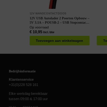
12V WANDCONTACTDOOS
12V USB Autolader 2 Poorten Opbouw –
5V 3.1A – POUSB-2 – USB Stopcontact
Auto, Boot en Camper – Blauw
Op voorraad
€
10,95
Incl. btw
Toevoegen aan winkelwagen
To
Bedrijfsinformatie
Klantenservice
+31(0)228 528 161
Elke werkdag bereikbaar
tussen 09:00 & 17:00 uur