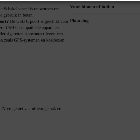
Voor binnen of buiten
de Schakelpaneel is ontworpen om
r gebruik in boten.
Plaatsing
oort?
De USB C poort is geschikt voor
dere USB C compatibele apparaten.
et sigaretten stopcontact levert een
ten zoals GPS-systemen en koelboxen.
12V en geniet van ultiem gemak en