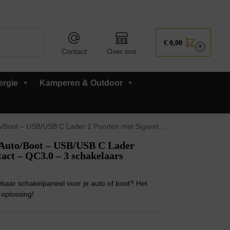
Zoeken
€
0,00
0
Contact
Over ons
ergie
Kamperen & Outdoor
C Lader 2 Poorten met Sigaretten stopcontact – QC3.0 – 3 schakelaars
 Auto/Boot – USB/USB C Lader
tact – QC3.0 – 3 schakelaars
wbaar schakelpaneel voor je auto of boot? Het
 oplossing!