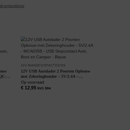
dcontactdoos
12V WANDCONTACTDOOS
bouw
12V USB Autolader 2 Poorten Opbouw
1QC-R
met Zekeringhouder – 5V/2.4A –
MCA035B – USB Stopcontact Auto, Boot
Op voorraad
en Camper – Blauw
€
12,95
Incl. btw