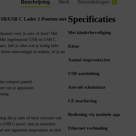
Beschrijving
Merk
Beoordelingen
0
Specificaties
USB/USB C Lader 2 Poorten met
Met kinderbeveiliging
lpaneel voor je auto of boot? Het
g! Met ingebouwde USB en USB C
ars, heb je alles wat je nodig hebt
Kleur
 leven eenvoudiger te maken, of je nu
Aantal stopcontacten
USB aansluiting
één compact paneel.
Aan-uit schakelaar
n van je apparaten.
ening.
CE markering
Bediening via mobiele app
ing die je auto of boot voorziet van
n USB C-poort, kun je meerdere
Ethernet verbinding
el een sigaretten stopcontact en drie