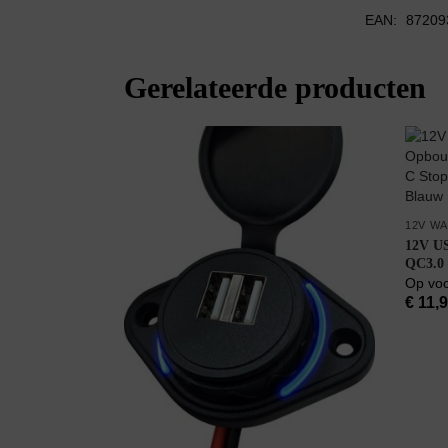
EAN:
87209
Gerelateerde producten
12V W
12V US
QC3.0
Stopco
Op vo
Blauw
€
11,