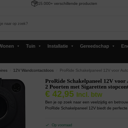
15.000+ verschillende producten
Wonen
Tuin
Installatie
Gereedschap
En
oires
12V Wandcontactdoos
ProRide Schakelpaneel 12V voor Auto/Boot – USB/USB 
/
/
ProRide Schakelpaneel 12V voor
2 Poorten met Sigaretten stopcon
€
42,95
Incl. btw
Ben je op zoek naar een veelzijdig en betrou
ProRide Schakelpaneel 12V biedt de perfecte
Op voorraad