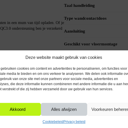
Taal handleiding
Type wandcontactdoos
aten in een mum van tijd opladen. Of je
e QC3.0 ondersteuning ben je verzekerd
Aansluiting
Geschikt voor vloermontage
sgemak in gedachten. De installatie is
IP waarde
Deze website maakt gebruik van cookies
ars zijn intuïtief te bedienen, waardoor
gebruiken cookies om content en advertenties te personaliseren, om functies voor
Materiaal
iale media te bieden en om ons verkeer te analyseren. We delen ook informatie ov
gebruik van onze site met onze partners voor sociale media, advertenties en
Montage
lyses, die deze informatie kunnen combineren met andere informatie die u aan he
t verstrekt of die zij hebben verzameld door uw gebruik van hun services.
 12V stroomvoorziening van je auto of
Type aarding
mogelijk om meerdere apparaten
extra flexibiliteit voor het aansluiten
trole over verschillende functies, zoals
Type verloop
Akkoord
Alles afwijzen
Voorkeuren behere
Verpakkingsinhoud
Cookiebeleid
Privacy beleid