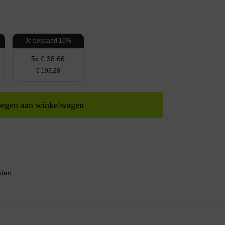
Je bespaart 10%
5x € 38,66
€ 193,28
egen aan winkelwagen
nden