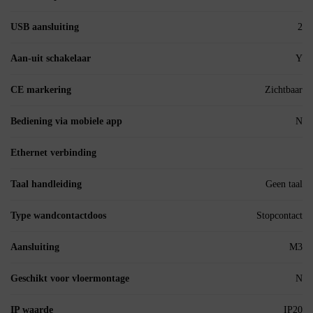
USB aansluiting
2
Aan-uit schakelaar
Y
CE markering
Zichtbaar
Bediening via mobiele app
N
Ethernet verbinding
Taal handleiding
Geen taal
Type wandcontactdoos
Stopcontact
Aansluiting
M3
Geschikt voor vloermontage
N
IP waarde
IP20