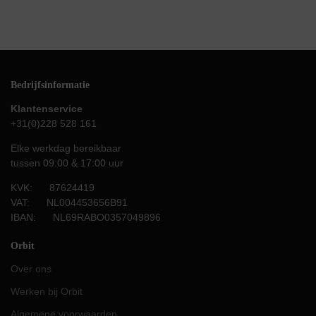
Bedrijfsinformatie
Klantenservice
+31(0)228 528 161
Elke werkdag bereikbaar
tussen 09:00 & 17:00 uur
KVK: 87624419
VAT: NL004453656B91
IBAN: NL69RABO0357049896
Orbit
Over ons
Werken bij Orbit
Algemene voorwaarden