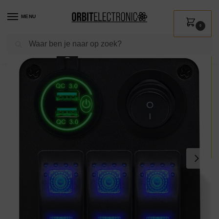
MENU
0
Zoeken
Home
Shop
Auto & Motor
Interieur accessoires
12V Wandcontactdoos
/
/
/
/