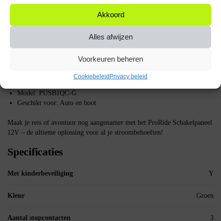
Welke apparaten kan ik aansluiten op de schakelaars?
Je kunt
Akkoord
vrijwel elk 12V apparaat aansluiten, zoals verlichting, koelboxen en
andere elektrische apparaten.
Alles afwijzen
Belangrijke specificaties
Voorkeuren beheren
Spanning: 12V
USB poorten: 2 (QC3.0)
Cookiebeleid
Privacy beleid
Schakelaars: 3
Model: PUSB1QC-G
Geschikt voor: Auto en boot
Maak je reis of avontuur nog aangenamer met het ProRide Schakelpaneel
12V – de ultieme oplossing voor al je stroombehoeften!
Specificaties
Met kinderbeveiliging
Y
Kleur
Groen
Aantal stopcontacten
3