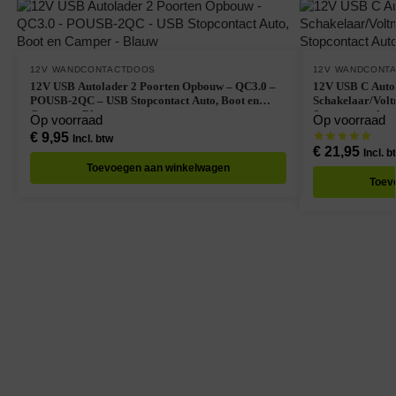
12V WANDCONTACTDOOS
12V WANDCONT
12V USB Autolader 2 Poorten Opbouw – QC3.0 –
12V USB C Autol
POUSB-2QC – USB Stopcontact Auto, Boot en
Schakelaar/Volt
Camper – Blauw
Stopcontact Aut
Op voorraad
Op voorraad
€
9,95
Incl. btw
€
21,95
Incl. b
Toevoegen aan winkelwagen
Toev