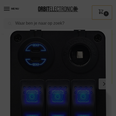
MENU
0
Zoeken
Home
Shop
Auto & Motor
Interieur accessoires
12V Wandcontactdoos
/
/
/
/