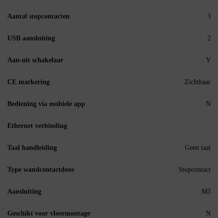
Aantal stopcontacten
3
USB aansluiting
2
Aan-uit schakelaar
Y
CE markering
Zichtbaar
Bediening via mobiele app
N
Ethernet verbinding
Taal handleiding
Geen taal
Type wandcontactdoos
Stopcontact
Aansluiting
M3
Geschikt voor vloermontage
N