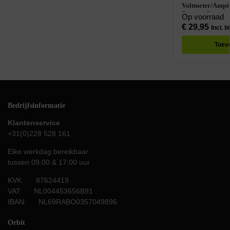
Voltmeter/Ampèr
Boot en Camper 
Op voorraad
€
29,95
Incl. b
Toev
Bedrijfsinformatie
Klantenservice
+31(0)228 528 161
Elke werkdag bereikbaar
tussen 09:00 & 17:00 uur
KVK: 87624419
VAT: NL004453656B91
IBAN: NL69RABO0357049896
Orbit