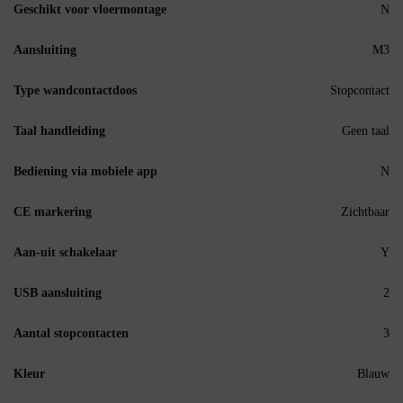
Geschikt voor vloermontage
N
Aansluiting
M3
Type wandcontactdoos
Stopcontact
Taal handleiding
Geen taal
Bediening via mobiele app
N
CE markering
Zichtbaar
Aan-uit schakelaar
Y
USB aansluiting
2
Aantal stopcontacten
3
Kleur
Blauw