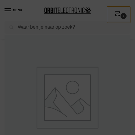
MENU
0
Zoeken
Home
Shop
Auto & Motor
Interieur accessoires
12V Wandcontactdoos
/
/
/
/