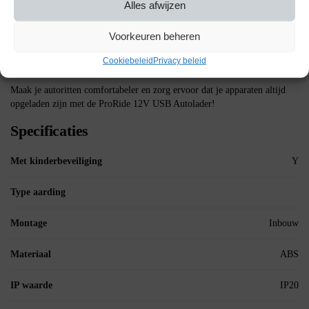
Alles afwijzen
Input: 12V
Output USB-poorten: QC3.0
Drievoudig inbouw paneel
Voorkeuren beheren
Sigaretten stopcontact
Cookiebeleid
Privacy beleid
Schakelaar
Maak je autoritten comfortabeler en zorg ervoor dat je apparaten altijd
opgeladen zijn met de ProRide 12V USB Autolader!
Specificaties
Met kinderbeveiliging
Y
Type aarding
Montage
Inbouw
Materiaal
ABS
IP waarde
IP20