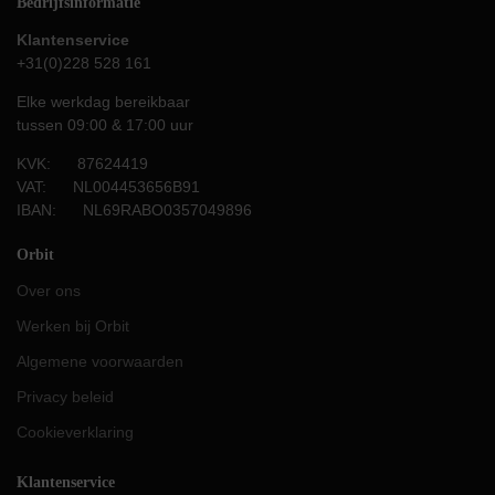
Bedrijfsinformatie
Klantenservice
+31(0)228 528 161
Elke werkdag bereikbaar
tussen 09:00 & 17:00 uur
KVK: 87624419
VAT: NL004453656B91
IBAN: NL69RABO0357049896
Orbit
Over ons
Werken bij Orbit
Algemene voorwaarden
Privacy beleid
Cookieverklaring
Klantenservice