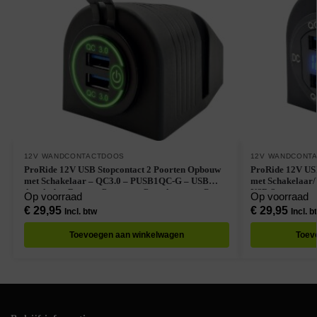
12V WANDCONTACTDOOS
12V WANDCONT
ProRide 12V USB Stopcontact 2 Poorten Opbouw
ProRide 12V US
met Schakelaar – QC3.0 – PUSB1QC-G – USB
met Schakelaar/
Autolader, Boot en Camper – Complete set – Groen
USB Stopcontact
Op voorraad
Op voorraad
set – Blauw
€
29,95
€
29,95
Incl. btw
Incl. b
Toevoegen aan winkelwagen
Toev