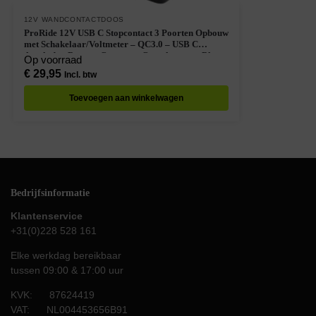
12V WANDCONTACTDOOS
ProRide 12V USB C Stopcontact 3 Poorten Opbouw
met Schakelaar/Voltmeter – QC3.0 – USB C
Autolader, Boot en Camper – Complete set – Blauw
Op voorraad
€
29,95
Incl. btw
Toevoegen aan winkelwagen
Bedrijfsinformatie
Klantenservice
+31(0)228 528 161
Elke werkdag bereikbaar
tussen 09:00 & 17:00 uur
KVK: 87624419
VAT: NL004453656B91