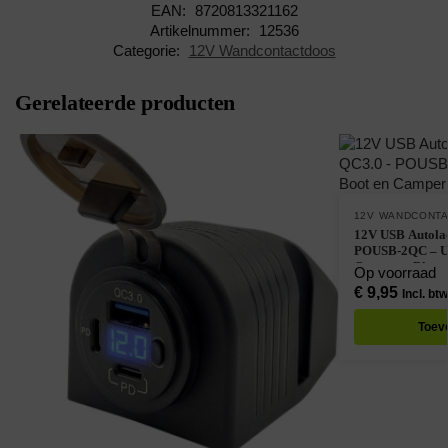
EAN:
8720813321162
Artikelnummer:
12536
Categorie:
12V Wandcontactdoos
Gerelateerde producten
12V WANDCONT
12V USB Autola
POUSB-2QC – US
Camper – Blau
Op voorraad
€
9,95
Incl. btw
Toev