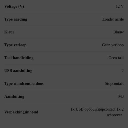
Voltage (V)
12 V
Type aarding
Zonder aarde
Kleur
Blauw
Type verloop
Geen verloop
Taal handleiding
Geen taal
USB aansluiting
2
Type wandcontactdoos
Stopcontact
Aansluiting
M3
1x USB opbouwstopcontact 1x 2
Verpakkingsinhoud
schroeven.