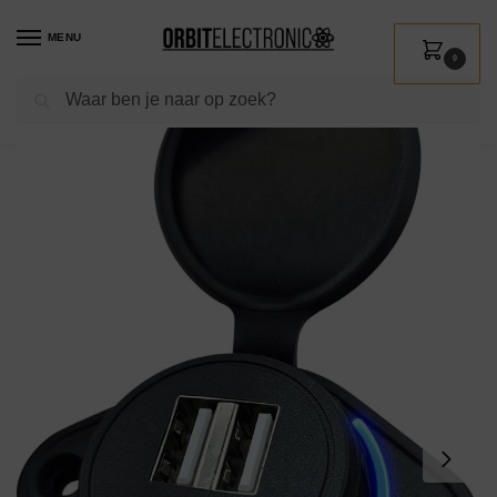
MENU
0
Zoeken
Home
Shop
Auto & Motor
Interieur accessoires
12V Wandcontactdoos
/
/
/
/