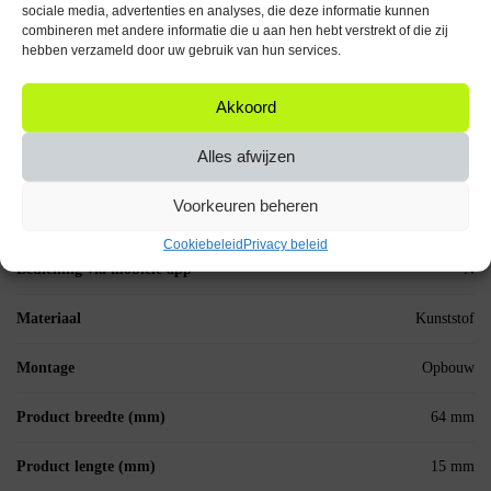
Specificaties
sociale media, advertenties en analyses, die deze informatie kunnen
combineren met andere informatie die u aan hen hebt verstrekt of die zij
CE-markering
Niet van toepassing
hebben verzameld door uw gebruik van hun services.
Aantal artikelen in
Akkoord
1 stuks
verpakking
Alles afwijzen
Gewicht
20
Voorkeuren beheren
Analoog of Digitaal
Analoog
Cookiebeleid
Privacy beleid
Bediening via mobiele app
N
Materiaal
Kunststof
Montage
Opbouw
Product breedte (mm)
64 mm
Product lengte (mm)
15 mm