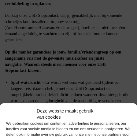
verdubbeling in opladers
Dankzij onze USB Stopcontact, dat jij gemakkelijk met bijkomende
schroefjes kunt installeren in jouw voertuig
(Auto/Boot/Camper/Caravan/Vrachtwagen), hoeft er nu niet meer één
iemand ongeduldig te wachten om zijn of haar telefoon te kunnen
gebruiken.
Op die manier garandeer je jouw familie/vriendengroep op een
aangename reis met de gewenste muzieksfeer en juiste
navigatie.
Waarom steeds meer mensen voor onze
USB
Stopcontact
kiezen:
Spat-waterdicht
– Er wordt wel eens wat geknoeid tijdens een
langere reis, daarom heb je met onze USB Stopcontact de
mogelijkheid om het deksel dicht te doen wanneer deze niet gebruikt
wordt, om zo de langdurigheid van de aansluiting te verzekeren.
Beveiligd tegen kortsluiting
– Het inbouwpaneel is voorzien van een
Deze website maakt gebruik
beveiliging tegen kortsluiting en ompoling zodat je jouw kinderen
van cookies
met een gerust hart kunt laten opladen…Geen gesmolten opladers of
We gebruiken cookies om content en advertenties te personaliseren, om
kortsluitingen, alleen maar “telefoonplezier”.
functies voor sociale media te bieden en om ons verkeer te analyseren. We
delen ook informatie over uw gebruik van onze site met onze partners voor