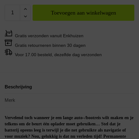
Toevoegen aan winkelwagen
Gratis verzonden vanuit Enkhuizen
Gratis retourneren binnen 30 dagen
Voor 17.00 besteld, dezelfde dag verzonden
Beschrijving
Merk
Vervelend toch wanneer je een lange auto
–
/bootreis wilt maken en je
telkens om
de
beurt
éé
n oplader moet gebruiken
…
Stel dat je
batterij opeens leeg is terwijl je die net gebruikte als navigatie of
voor muziek? Nou, gelukkig is dat nu verleden tijd!
Permanente