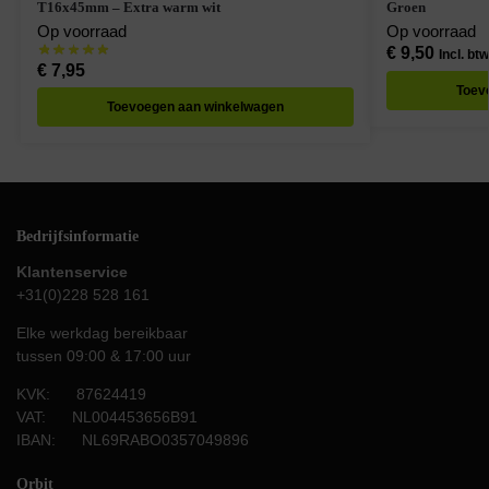
T16x45mm – Extra warm wit
Groen
Op voorraad
Op voorraad
€
9,50
Incl. btw
€
7,95
Toev
Toevoegen aan winkelwagen
Bedrijfsinformatie
Klantenservice
+31(0)228 528 161
Elke werkdag bereikbaar
tussen 09:00 & 17:00 uur
KVK: 87624419
VAT: NL004453656B91
IBAN: NL69RABO0357049896
Orbit