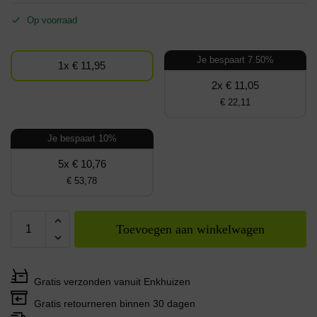
Op voorraad
Je bespaart 7.50%
1x € 11,95
2x € 11,05
€ 22,11
Je bespaart 10%
5x € 10,76
€ 53,78
Toevoegen aan winkelwagen
Gratis verzonden vanuit Enkhuizen
Gratis retourneren binnen 30 dagen