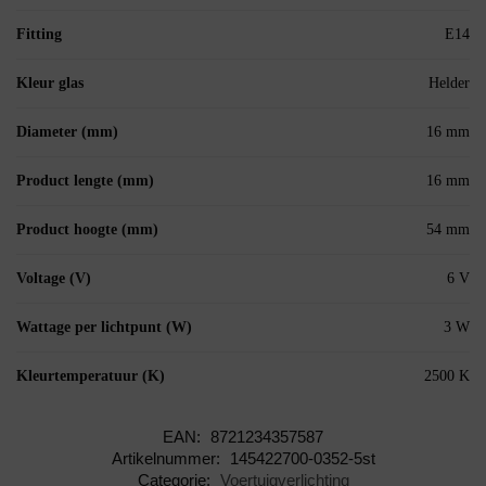
Fitting
E14
Kleur glas
Helder
Diameter (mm)
16 mm
Product lengte (mm)
16 mm
Product hoogte (mm)
54 mm
Voltage (V)
6 V
Wattage per lichtpunt (W)
3 W
Kleurtemperatuur (K)
2500 K
EAN:
8721234357587
Artikelnummer:
145422700-0352-5st
Categorie:
Voertuigverlichting