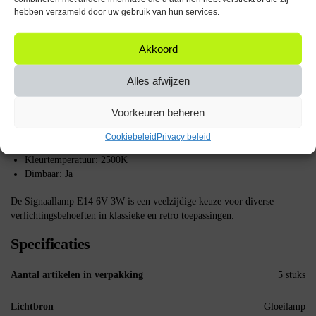
stroom wordt voorzien, begint de gloeidraad te gloeien en licht uit te
hebben verzameld door uw gebruik van hun services.
stralen.
Belangrijke specificaties
Akkoord
Fitting: E14
Alles afwijzen
Spanning: 6V
Vermogen: 3W
Voorkeuren beheren
Capaciteit: 500 mAh
Diameter: 16 mm
Cookiebeleid
Privacy beleid
Lengte: 54 mm
Kleurtemperatuur: 2500K
Dimbaar: Ja
De Signaallamp E14 6V 3W is een veelzijdige keuze voor diverse
verlichtingsbehoeften in klassieke en retro toepassingen.
Specificaties
Aantal artikelen in verpakking
5 stuks
Lichtbron
Gloeilamp