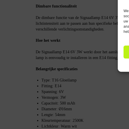
Dimbare functionaliteit
We 
soc
De dimbare functie van de Signaallamp E14 6V 3W stelt 
uw 
lichtintensiteit aan te passen aan hun specifieke behoeften,
ana
verschillende verlichtingsomstandigheden.
heb
Hoe het werkt
De Signaallamp E14 6V 3W werkt door het aansluiten op
lamp is eenvoudig te installeren in een E14 fitting, waarn
Belangrijke specificaties
Type: T16 Gloeilamp
Fitting: E14
Spanning: 6V
Vermogen: 3W
Capaciteit: 500 mAh
Diameter: Ø16mm
Lengte: 54mm
Kleurtemperatuur: 2500K
Lichtkleur: Warm wit