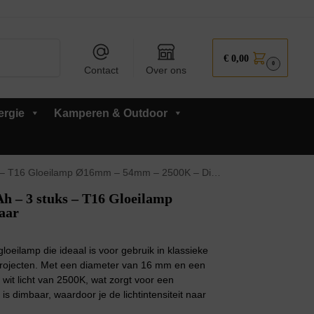
Zoeken
€
0,00
0
Contact
Over ons
ergie
Kamperen & Outdoor
 T16 Gloeilamp Ø16mm – 54mm – 2500K – Dimbaar
h – 3 stuks – T16 Gloeilamp
aar
eilamp die ideaal is voor gebruik in klassieke
rojecten. Met een diameter van 16 mm en een
it licht van 2500K, wat zorgt voor een
s dimbaar, waardoor je de lichtintensiteit naar