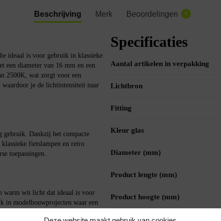
Beschrijving
Merk
Beoordelingen
0
Specificaties
 ideaal is voor gebruik in klassieke
Aantal artikelen in verpakking
et een diameter van 16 mm en een
an 2500K, wat zorgt voor een
waardoor je de lichtintensiteit naar
Lichtbron
Fitting
Kleur glas
 gebruik. Dankzij het compacte
 klassieke fietslampen en retro
Diameter (mm)
rse toepassingen.
Product lengte (mm)
warm wit licht dat ideaal is voor
Product hoogte (mm)
ruik in modelbouwprojecten waar een
Voltage (V)
Deze website maakt gebruik van cookies