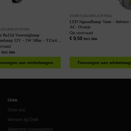
VOERTUIGVERLICHTING
LED Signaallamp 7mm – Inbouw 
AC- Oranje
UIGVERLICHTING
Op voorraad
er Ba15d Voertuiglamp
€
9,50
Incl. btw
enlamp 12V – 5W 50lm – T15x40
aar – Helder
orraad
0
Incl. btw
evoegen aan winkelwagen
Toevoegen aan winkelwag
Orbit
Over ons
Werken bij Orbit
Algemene voorwaarden