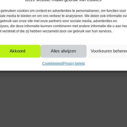
gebruiken cookies om content en advertenties te personaliseren, om functies voor
Wattage per lichtpunt (W)
iale media te bieden en om ons verkeer te analyseren. We delen ook informatie ov
gebruikers in staat om de
gebruik van onze site met onze partners voor sociale media, advertenties en
 wat zorgt voor flexibiliteit in
Kleurtemperatuur (K)
lyses, die deze informatie kunnen combineren met andere informatie die u aan he
t verstrekt of die zij hebben verzameld door uw gebruik van hun services.
Akkoord
Alles afwijzen
Voorkeuren behere
 een geschikte stroombron van 6V. De
a deze direct klaar is voor gebruik.
Cookiebeleid
Privacy beleid