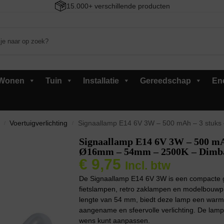
15.000+ verschillende producten
Wonen
Tuin
Installatie
Gereedschap
En
Voertuigverlichting
Signaallamp E14 6V 3W – 500 mAh – 3 stuks –
/
/
Signaallamp E14 6V 3W – 500 mA
Ø16mm – 54mm – 2500K – Dimb
€
9,75
Incl. btw
De Signaallamp E14 6V 3W is een compacte glo
fietslampen, retro zaklampen en modelbouwp
lengte van 54 mm, biedt deze lamp een warm w
aangename en sfeervolle verlichting. De lamp i
wens kunt aanpassen.