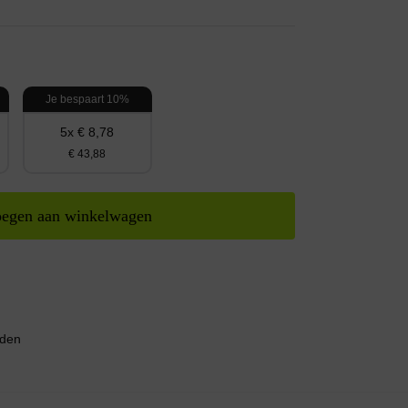
Je bespaart 10%
5x € 8,78
€ 43,88
egen aan winkelwagen
nden