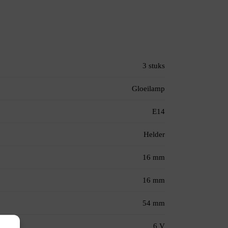
3 stuks
Gloeilamp
E14
Helder
16 mm
16 mm
54 mm
6 V