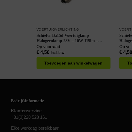
VOERTUIGVERLICHTING
VOERT
Schiefer Ba15d Voertuiglamp
Schief
Halogeenlamp 28V – 10W 115lm –
Haloge
T15x40 – Dimbaar – Helder
– Dimb
Op voorraad
Op vo
€
4,50
€
4,5
Incl. btw
Toevoegen aan winkelwagen
To
Bedrijfsinformatie
Klantenservice
+31(0)228 528 161
Elke werkdag bereikbaar