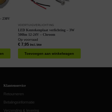
– 230V
VOERTUIGVERLICHTING
LED Kentekenplaat verlichting – 3W
500lm 12-24V – Chroom
Op voorraad
€
7,95
Incl. btw
en
Toevoegen aan winkelwagen
Klantenservice
Retourneren
Betalingsinformatie
Verzending & levering