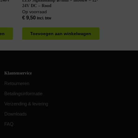
LED Signaallamp ⌀7mm – Inbouw – 12-
24V DC – Rood
Op voorraad
€
9,50
Incl. btw
en
Toevoegen aan winkelwagen
Klantenservice
Retourneren
Betalingsinformatie
Verzending & levering
Downloads
FAQ