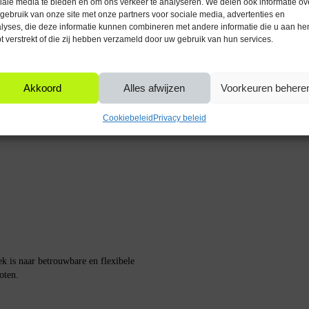
iale media te bieden en om ons verkeer te analyseren. We delen ook informatie ov
 om de lichtintensiteit aan te passen
gebruik van onze site met onze partners voor sociale media, advertenties en
lyses, die deze informatie kunnen combineren met andere informatie die u aan he
Kleurtemperatuur (K)
or flexibiliteit in gebruik.
t verstrekt of die zij hebben verzameld door uw gebruik van hun services.
50 mAh is deze lamp energiezuinig,
Akkoord
Alles afwijzen
Voorkeuren behere
Cookiebeleid
Privacy beleid
k is naar betrouwbare en flexibele
oten.