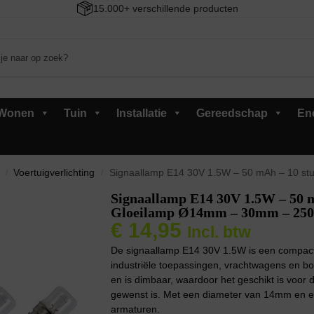
15.000+ verschillende producten
Wonen
Tuin
Installatie
Gereedschap
En
Voertuigverlichting
Signaallamp E14 30V 1.5W – 50 mAh – 10 stuks
/
/
Signaallamp E14 30V 1.5W – 50 m
Gloeilamp Ø14mm – 30mm – 250
€
14,95
Incl. btw
De signaallamp E14 30V 1.5W is een compacte 
industriële toepassingen, vrachtwagens en bo
en is dimbaar, waardoor het geschikt is voor
gewenst is. Met een diameter van 14mm en e
armaturen.