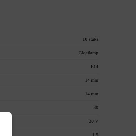
10 stuks
Gloeilamp
E14
14 mm
14 mm
30
30 V
1.5