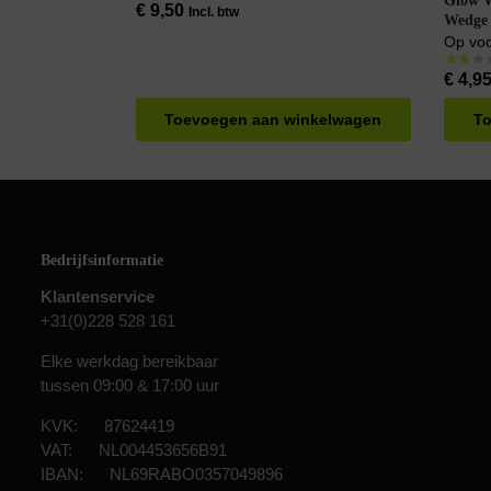
Glow 
€
9,50
Incl. btw
Wedge
Op vo
€
4,9
Toevoegen aan winkelwagen
To
Bedrijfsinformatie
Klantenservice
+31(0)228 528 161
Elke werkdag bereikbaar
tussen 09:00 & 17:00 uur
KVK: 87624419
VAT: NL004453656B91
IBAN: NL69RABO0357049896