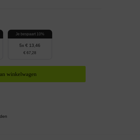
Je bespaart 10%
5x € 13,46
€ 67,28
an winkelwagen
nden