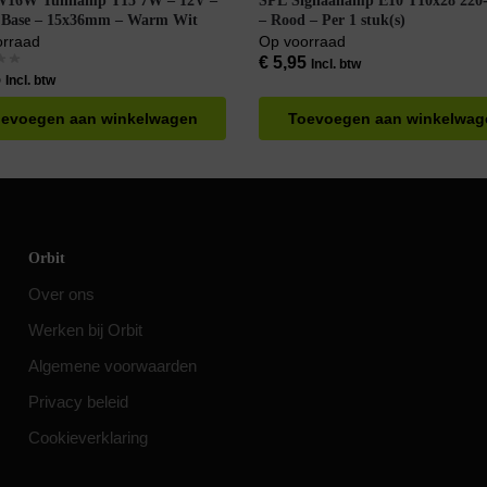
W16W Tuinlamp T15 7W – 12V –
SPL Signaallamp E10 T10x28 220-240V
 Base – 15x36mm – Warm Wit
– Rood – Per 1 stuk(s)
orraad
Op voorraad
€
5,95
Incl. btw
5
Incl. btw
evoegen aan winkelwagen
Toevoegen aan winkelwag
Orbit
Over ons
Werken bij Orbit
Algemene voorwaarden
Privacy beleid
Cookieverklaring