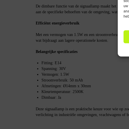
soc
De dimbare functie van de signaallamp maakt het mogelijk
uw 
ana
aan de specifieke behoeften van de omgeving, wat zorgt vo
heb
Efficiënt energieverbruik
Met een vermogen van 1.5W en een stroomverbruik van 
wat bijdraagt aan lagere operationele kosten.
Belangrijke specificaties
Fitting: E14
Spanning: 30V
Vermogen: 1.5W
Stroomverbruik: 50 mAh
Afmetingen: Ø14mm x 30mm
Kleurtemperatuur: 2500K
Dimbaar: Ja
Deze signaallamp is een praktische keuze voor wie op zoe
verlichting in industriële omgevingen, vrachtwagens of b