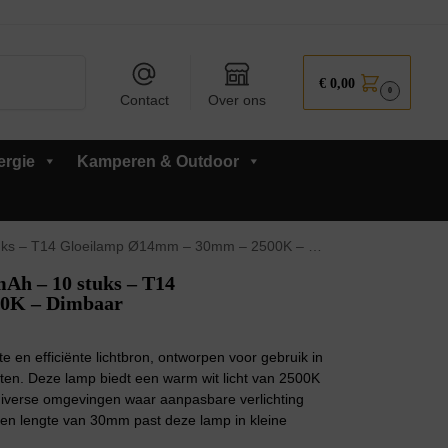
Zoeken
€
0,00
0
Contact
Over ons
ergie
Kamperen & Outdoor
 – T14 Gloeilamp Ø14mm – 30mm – 2500K – Dimbaar
Ah – 10 stuks – T14
0K – Dimbaar
en efficiënte lichtbron, ontworpen voor gebruik in
ten. Deze lamp biedt een warm wit licht van 2500K
 diverse omgevingen waar aanpasbare verlichting
en lengte van 30mm past deze lamp in kleine