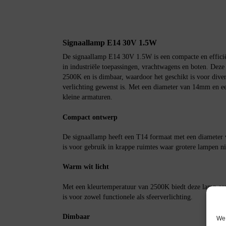
Signaallamp E14 30V 1.5W
De signaallamp E14 30V 1.5W is een compacte en efficië
in industriële toepassingen, vrachtwagens en boten. Deze
2500K en is dimbaar, waardoor het geschikt is voor div
verlichting gewenst is. Met een diameter van 14mm en e
kleine armaturen.
Compact ontwerp
De signaallamp heeft een T14 formaat met een diameter 
is voor gebruik in krappe ruimtes waar grotere lampen ni
Warm wit licht
Met een kleurtemperatuur van 2500K biedt deze lamp ee
is voor zowel functionele als sfeerverlichting.
Dimbaar
We 