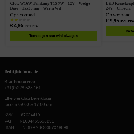
Glow W16W Tuinlamp T15 7W – 12V – Wedge
LED Kentekenpla
Base – 15x36mm – Warm Wit
24V – Chroom – 
Op voorraad
Op voorraad
€
9,95
Incl. btw
€
4,95
Incl. btw
Toev
Toevoegen aan winkelwagen
Bedrijfsinformatie
Klantenservice
+31(0)228 528 161
Elke werkdag bereikbaar
tussen 09:00 & 17:00 uur
KVK: 87624419
VAT: NL004453656B91
IBAN: NL69RABO0357049896