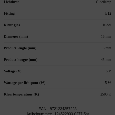
Lichtbron
Gloeilamp
Fitting
E12
Kleur glas
Helder
Diameter (mm)
16 mm
Product lengte (mm)
16 mm
Product hoogte (mm)
45 mm
Voltage (V)
6 V
Wattage per lichtpunt (W)
5 W
Kleurtemperatuur (K)
2500 K
EAN:
8721234357228
Artikelnummer:
124522900-0277-5st