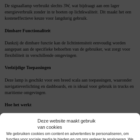
De signaallamp verbruikt slechts 3W, wat bijdraagt aan een lager
energieverbruik zonder in te boeten op lichtkwaliteit. Dit maakt het een
kosteneffectieve keuze voor langdurig gebruik.
Dimbare Functionaliteit
Dankzij de dimbare functie kan de lichtintensiteit eenvoudig worden
aangepast aan de specifieke behoeften van de gebruiker, wat zorgt voor
flexibiliteit in verschillende omgevingen.
Veelzijdige Toepassingen
Deze lamp is geschikt voor een breed scala aan toepassingen, waaronder
navigatieverlichting en dashboards, en is ideaal voor gebruik in trucks en
maritieme omgevingen.
Hoe het werkt
De OE Lightning Signaallamp werkt door het omzetten van elektrische
Deze website maakt gebruik
energie naar licht, waarbij de E12 fitting zorgt voor een eenvoudige
van cookies
installatie in compatibele armaturen.
We gebruiken cookies om content en advertenties te personaliseren, om
functies voor sociale media te bieden en om ons verkeer te analyseren. We