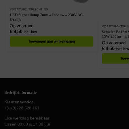
VOERTUIGVERLICHTING
LED Signaallamp 7mm – Inbouw – 230V AC-
Oranje
Op voorraad
VOERTUIGVERLI
€
9,50
Schiefer Ba15d 
Incl. btw
15W 250lm – T1
Toevoegen aan winkelwagen
Op voorraad
€
4,50
Incl. btw
Toev
Bedrijfsinformatie
Klantenservice
+31(0)228 528 161
Elke werkdag bereikbaar
tussen 09:00 & 17:00 uur