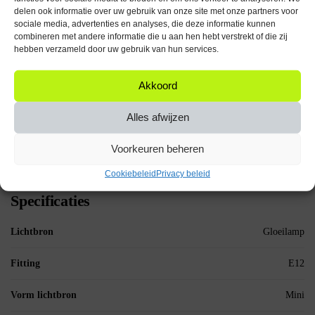
Belangrijke Specificaties
delen ook informatie over uw gebruik van onze site met onze partners voor
sociale media, advertenties en analyses, die deze informatie kunnen
Fitting: E12
combineren met andere informatie die u aan hen hebt verstrekt of die zij
Spanning: 12V
hebben verzameld door uw gebruik van hun services.
Vermogen: 3W
Capaciteit: 250 mAh
Akkoord
Afmetingen: Ø16mm x 45mm
Kleurtemperatuur: 2500K Warm wit
Alles afwijzen
Dimbaar: Ja
Aantal: 5 stuks
Voorkeuren beheren
De OE Lightning Signaallamp E12 12V 3W biedt een betrouwbare en
veelzijdige verlichtingsoplossing voor diverse toepassingen.
Cookiebeleid
Privacy beleid
Specificaties
Lichtbron
Gloeilamp
Fitting
E12
Vorm lichtbron
Mini