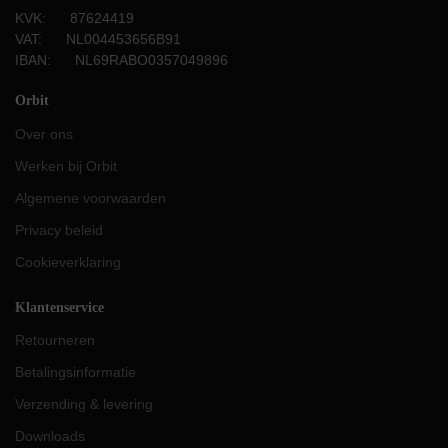
KVK: 87624419
VAT: NL004453656B91
IBAN: NL69RABO0357049896
Orbit
Over ons
Werken bij Orbit
Algemene voorwaarden
Privacy beleid
Cookieverklaring
Klantenservice
Retourneren
Betalingsinformatie
Verzending & levering
Downloads