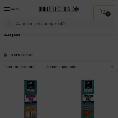
MENU
0
Zoeken
Home
Shop
Installatie
Lijm & Glijmiddel
Lijm
/
/
/
/
Lijm
SHOW FILTERS
Toont alle 3 resultaten