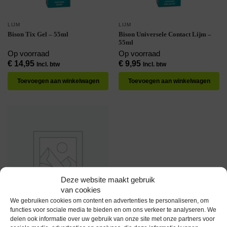
LIJM
LIJM
Bison Tix Gel – 55ml
Bison Universele Contact Lijm –
55ml
Op voorraad
Op voorraad
€
14,95
€
9,95
Incl. btw
Incl. btw
Toevoegen aan winkelwagen
Toevoegen aan winkelwagen
Deze website maakt gebruik
van cookies
We gebruiken cookies om content en advertenties te personaliseren, om
functies voor sociale media te bieden en om ons verkeer te analyseren. We
LIJM
delen ook informatie over uw gebruik van onze site met onze partners voor
Lijm voor Lichtslang – Lichtslang