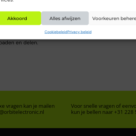
Akkoord
Alles afwijzen
Voorkeuren beher
Cookiebeleid
Privacy beleid
oaden en delen.
e vragen kan je mailen
Voor snelle vragen of eenv
@orbitelectronic.nl
kun je bellen naar +31 228