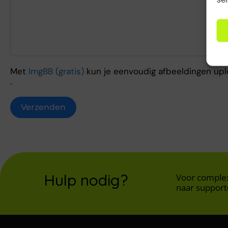
Met
ImgBB (gratis)
kun je eenvoudig afbeeldingen upl
.
Verzenden
Hulp nodig?
Voor complex
naar support