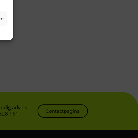
en
oudig advies
Contactpagina
 528 161