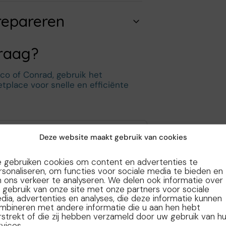
 repareren
raag?
rico of Conrad, gebruik het
tplace voor snelle en efficiënte
Deze website maakt gebruik van cookies
nummer
 gebruiken cookies om content en advertenties te
rsonaliseren, om functies voor sociale media te bieden en
 ons verkeer te analyseren. We delen ook informatie over
 gebruik van onze site met onze partners voor sociale
dia, advertenties en analyses, die deze informatie kunnen
mbineren met andere informatie die u aan hen hebt
rstrekt of die zij hebben verzameld door uw gebruik van h
vices.