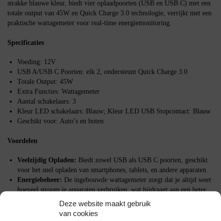
strakke blauwe kleur, biedt vier oplaadpoorten (USB en USB C) met een
totale output van 45W en Quick Charge 3.0 technologie, verrijkt met een
praktische wattagemeter voor real-time energiemonitoring.
Specificaties
Voeding: 12V
USB A/USB C Poorten: elk 2, ondersteunt Quick Charge 3.0
Totale Output: 45W
Extra Functies: Wattagemeter
Aantal schakelaars: 3
Kleur LED schakelaars: Blauw; Kleur LED USB Stopcontact: Blauw
Geschikt voor: Auto’s en boten
Voordelen
Veelzijdig Opladen:
Biedt zowel USB als USB C poorten, geschikt
voor het snel opladen van smartphones, tablets, en andere apparaten.
Energiebeheer:
De ingebouwde wattagemeter zorgt dat je altijd weet
hoeveel stroom je apparaten verbruiken, wat bijdraagt aan een beter
energiebeheer.
Deze website maakt gebruik
Geavanceerde Technologie:
Quick Charge 3.0 zorgt voor efficiënt
van cookies
opladen, waardoor apparaten sneller opgeladen worden dan met