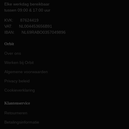
Elke werkdag bereikbaar
tussen 09:00 & 17:00 uur
KVK: 87624419
VAT: NL004453656B91
IBAN: NL69RABO0357049896
Orbit
Over ons
Werken bij Orbit
Algemene voorwaarden
Privacy beleid
Cookieverklaring
Klantenservice
Retourneren
Betalingsinformatie