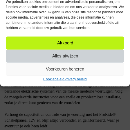
We gebruiken cookies om content en advertenties te personaliseren, om
standaard opladers.
functies voor sociale media te bieden en om ons verkeer te analyseren. We
Bedieningsgemak:
drie gemakkelijk toegankelijke schakelaars bieden
delen ook informatie over uw gebruik van onze site met onze partners voor
volledige controle over alle aangesloten apparaten en systemen.
sociale media, advertenties en analyses, die deze informatie kunnen
combineren met andere informatie die u aan hen hebt verstrekt of die zij
hebben verzameld door uw gebruik van hun services.
Waarom dit schakelpaneel?
Het ProRide® Schakelpaneel is ideaal voor iedereen die behoefte heeft
Akkoord
aan een krachtige, efficiënte en informatieve oplaadoplossing in hun
voertuig. Of je nu op het water of op de weg bent, dit paneel biedt de
Alles afwijzen
technologie en de tools die nodig zijn om je apparaten georganiseerd en
optimaal te gebruiken.
Voorkeuren beheren
Installatie
Cookiebeleid
Privacy beleid
Dit schakelpaneel is eenvoudig te installeren en integreert naadloos in de
bestaande elektrische systemen van de meeste moderne voertuigen. Volg
de meegeleverde instructies voor een snelle en probleemloze installatie,
zodat je direct kunt genieten van de voordelen.
Verhoog de capaciteit en controle van je voertuig met het ProRide®
Schakelpaneel 12V en blijf altijd verbonden en geïnformeerd, waar je
avontuur je ook heen leidt!