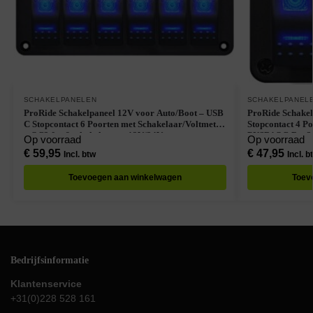
SCHAKELPANELEN
SCHAKELPANEL
ProRide Schakelpaneel 12V voor Auto/Boot – USB
ProRide Schakel
C Stopcontact 6 Poorten met Schakelaar/Voltmeter
Stopcontact 4 P
– QC3.0 – 6 schakelaars + 12V/24V stopcontact –
PUSB1QC-B – 3 
Op voorraad
Op voorraad
Blauw
€
59,95
€
47,95
Incl. btw
Incl. b
Toevoegen aan winkelwagen
Toev
Bedrijfsinformatie
Klantenservice
+31(0)228 528 161