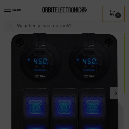
MENU
0
Zoeken
Home
Shop
Kamperen & Outdoor
Bootuitrusting
Schakelpanelen
/
/
/
/