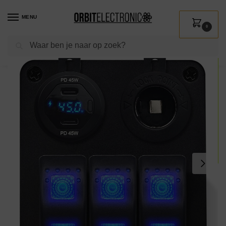
MENU
0
Zoeken
Home
Shop
Auto & Motor
Interieur accessoires
12V Wandcontactdoos
/
/
/
/