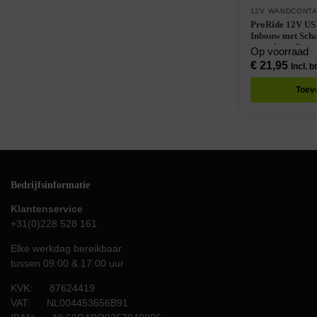
12V WANDCONT
ProRide 12V US
Inbouw met Scha
voor Auto, Boot
Op voorraad
€
21,95
Incl. b
Toev
Bedrijfsinformatie
Klantenservice
+31(0)228 528 161
Elke werkdag bereikbaar
tussen 09:00 & 17:00 uur
KVK: 87624419
VAT: NL004453656B91