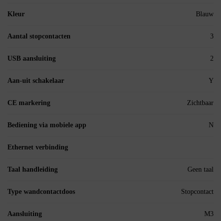
Kleur
Blauw
Aantal stopcontacten
3
USB aansluiting
2
Aan-uit schakelaar
Y
CE markering
Zichtbaar
Bediening via mobiele app
N
Ethernet verbinding
Taal handleiding
Geen taal
Type wandcontactdoos
Stopcontact
Aansluiting
M3