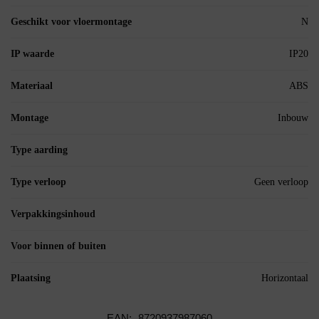
Geschikt voor vloermontage
N
IP waarde
IP20
Materiaal
ABS
Montage
Inbouw
Type aarding
Type verloop
Geen verloop
Verpakkingsinhoud
Voor binnen of buiten
Plaatsing
Horizontaal
EAN:
8720937987060